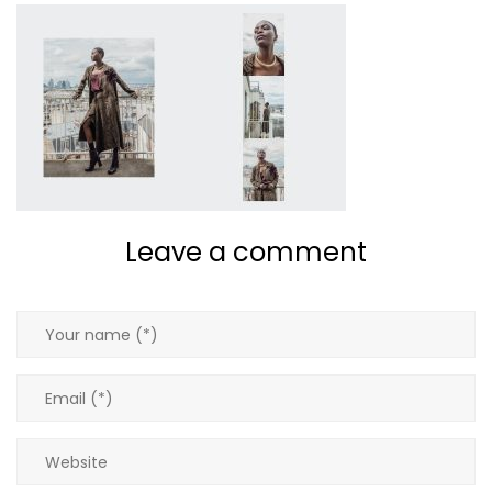
Giacche
Gilet
Giubbotti
Gonne
Leave a comment
Maglie
Pantaloni