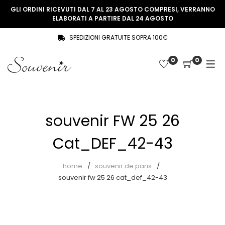
GLI ORDINI RICEVUTI DAL 7 AL 23 AGOSTO COMPRESI, VERRANNO
ELABORATI A PARTIRE DAL 24 AGOSTO
SPEDIZIONI GRATUITE SOPRA 100€
COLLEZIONE
SHOP
0
0
THREE WOMEN, ONE MEMORY
Souvenir Privée
SOUVENIR DE PARIS
Ultimi arrivi
LE MUSE – SOUVENIR PRIVÉE
Abiti
souvenir FW 25 26
Accessori
Cat_DEF_42-43
Camicie
home
souvenir de paris
Cappotti
souvenir fw 25 26 cat_def_42-43