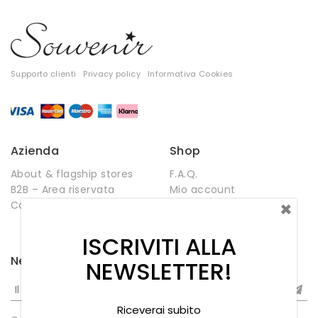
Supporto clienti
Privacy policy
Informativa Cookies
Azienda
Shop
About & flagship stores
F.A.Q.
B2B – Area riservata
Mio account
×
Contatti
Negozio
Wishlist
ISCRIVITI ALLA
Newsletter
NEWSLETTER!
Riceverai subito