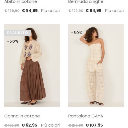
Abito in cotone
Bermuda a righe
Il
Il
Più colori
Il
Il
Più colori
€
84,95
€
64,95
€
169,90
€
129,90
prezzo
prezzo
prezzo
prezzo
originale
attuale
originale
attuale
era:
è:
era:
è:
ESAURITO
-50%
€ 169,90.
€ 84,95.
€ 129,90.
€ 64,95.
-50%
Gonna in cotone
Pantalone GAYA
Il
Il
Più colori
Il
Il
€
62,95
€
107,95
€
125,90
€
215,90