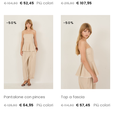
Il
Il
Più colori
Il
Il
€
52,45
€
107,95
€
104,90
€
215,90
prezzo
prezzo
prezzo
prezzo
originale
attuale
originale
attuale
era:
è:
era:
è:
-50%
-50%
€ 104,90.
€ 52,45.
€ 215,90.
€ 107,95.
Pantalone con pinces
Top a fascia
Il
Il
Più colori
Il
Il
Più colori
€
64,95
€
57,45
€
129,90
€
114,90
prezzo
prezzo
prezzo
prezzo