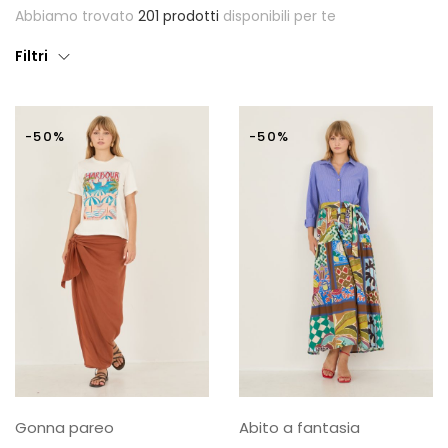
Abbiamo trovato
201 prodotti
disponibili per te
Giubbotti
Filtri
Gonne
Maglie
-50%
-50%
Pantaloni
T-shirt
Top
Tute
Tutti
Gift Card
Gonna pareo
Abito a fantasia