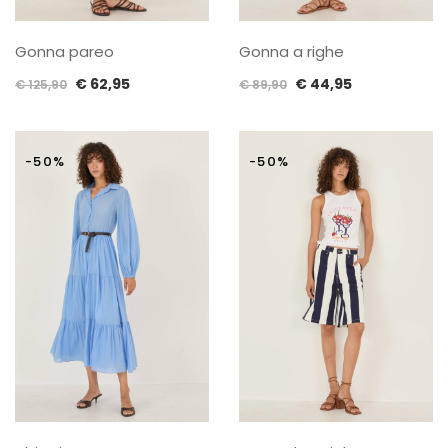
Gonna pareo
Gonna a righe
Il
Il
Il
Il
€
62,95
€
44,95
€
125,90
€
89,90
prezzo
prezzo
prezzo
prezzo
originale
attuale
originale
attuale
era:
è:
era:
è:
-50%
-50%
€ 125,90.
€ 62,95.
€ 89,90.
€ 44,95.