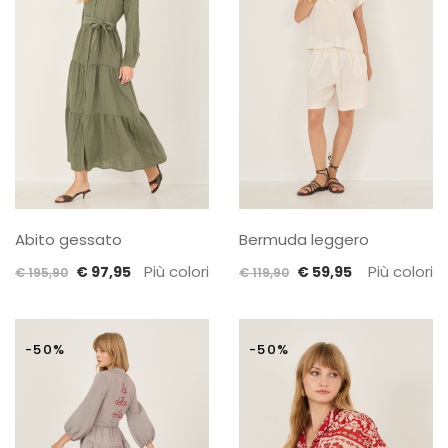
Abito gessato
Bermuda leggero
Il
Il
Più colori
Il
Il
Più colori
€
97,95
€
59,95
€
195,90
€
119,90
prezzo
prezzo
prezzo
prezzo
originale
attuale
originale
attuale
era:
è:
era:
è:
-50%
-50%
€ 195,90.
€ 97,95.
€ 119,90.
€ 59,95.