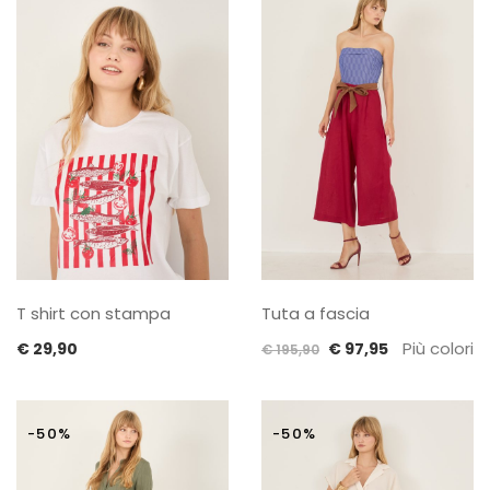
€ 124,90.
€ 62,45.
€ 154,90.
€ 77,45.
T shirt con stampa
Tuta a fascia
Il
Il
Più colori
€
29,90
€
97,95
€
195,90
prezzo
prezzo
originale
attuale
era:
è:
-50%
-50%
€ 195,90.
€ 97,95.