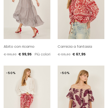
Abito con ricamo
Camicia a fantasia
Il
Il
Più colori
Il
Il
€
99,95
€
67,95
€
199,90
€
135,90
prezzo
prezzo
prezzo
prezzo
originale
attuale
originale
attuale
era:
è:
era:
è:
-50%
-50%
€ 199,90.
€ 99,95.
€ 135,90.
€ 67,95.