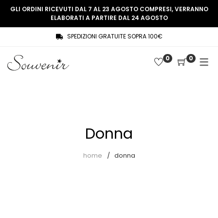
GLI ORDINI RICEVUTI DAL 7 AL 23 AGOSTO COMPRESI, VERRANNO
ELABORATI A PARTIRE DAL 24 AGOSTO
SPEDIZIONI GRATUITE SOPRA 100€
COLLEZIONE
SHOP
0
0
THREE WOMEN, ONE MEMORY
Souvenir Privée
SOUVENIR DE PARIS
Ultimi arrivi
LE MUSE – SOUVENIR PRIVÉE
Abiti
Donna
Accessori
Camicie
home
donna
Cappotti
Giacche
Gilet