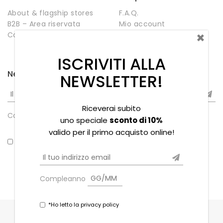
About & flagship stores
F.A.Q.
B2B – Area riservata
Mio account
×
Contatti
Negozio
Wishlist
ISCRIVITI ALLA
Newsletter
NEWSLETTER!
Riceverai subito
Compleanno
uno speciale
sconto di 10%
valido per il primo acquisto online!
*Ho letto la privacy policy
Compleanno
*Ho letto la privacy policy
Copyright © 2021 Souvenir Stores s.r.l. - P.iva