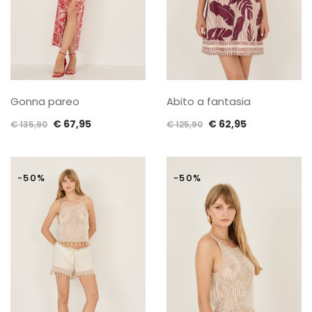
Gonna pareo
Abito a fantasia
Il
Il
Il
Il
€
67,95
€
62,95
€
135,90
€
125,90
prezzo
prezzo
prezzo
prezzo
originale
attuale
originale
attuale
era:
è:
era:
è:
-50%
-50%
€ 135,90.
€ 67,95.
€ 125,90.
€ 62,95.