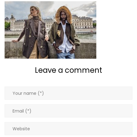
Giacche
Gilet
Giubbotti
Gonne
Leave a comment
Maglie
Pantaloni