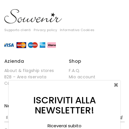
Supporto clienti
Privacy policy
Informativa Cookies
Azienda
Shop
About & flagship stores
F.A.Q.
B2B – Area riservata
Mio account
×
Contatti
Negozio
Wishlist
ISCRIVITI ALLA
Newsletter
NEWSLETTER!
Riceverai subito