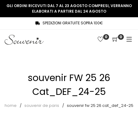
GLI ORDINI RICEVUTI DAL 7 AL 23 AGOSTO COMPRESI, VERRANNO
ELABORATI A PARTIRE DAL 24 AGOSTO
SPEDIZIONI GRATUITE SOPRA 100€
COLLEZIONE
SHOP
0
0
THREE WOMEN, ONE MEMORY
Souvenir Privée
SOUVENIR DE PARIS
Ultimi arrivi
LE MUSE – SOUVENIR PRIVÉE
Abiti
souvenir FW 25 26
Accessori
Cat_DEF_24-25
Camicie
home
souvenir de paris
souvenir fw 25 26 cat_def_24-25
Cappotti