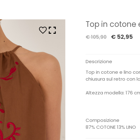
Top in cotone 
Il
Il
€
52,95
€
105,90
prezzo
pr
originale
at
Descrizione
era:
è:
€ 105,90.
€ 
Top in cotone e lino con
chiusura sul retro con l
Altezza modella: 176 cm
Composizione
87% COTONE 13% LINO