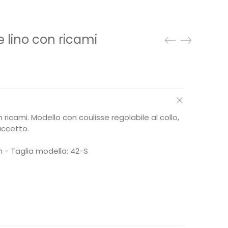
e lino con ricami
ezzo
tuale
52,95.
 ricami. Modello con coulisse regolabile al collo,
accetto.
 - Taglia modella: 42-S