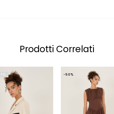
Gli articoli restituiti male
modifica evidente oppure privi
nuovamente al cliente.
Prodotti Correlati
ITO
-50%