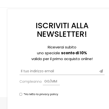
ISCRIVITI ALLA
NEWSLETTER!
Riceverai subito
Supporto clienti
Privacy policy
Informativa Cookies
uno speciale
sconto di 10%
valido per il primo acquisto online!
Compleanno
*Ho letto la privacy policy
Copyright © 2021 Souvenir Stores s.r.l. - P.iva