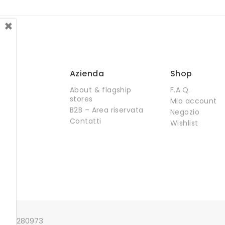
×
Azienda
Shop
About & flagship
F.A.Q.
stores
Mio account
B2B – Area riservata
Negozio
Contatti
Wishlist
 02379280973