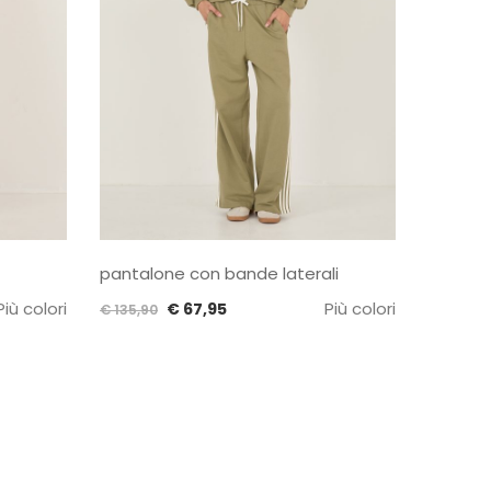
pantalone con bande laterali
Camicia
macra
Più colori
Il
Il
Più colori
€
67,95
€
135,90
prezzo
prezzo
€
109,90
originale
attuale
era:
è:
€ 135,90.
€ 67,95.