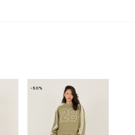
odoranti, con danneggiamenti, macchie di sporco, qualsiasi
 di cartellini/sigillo di sicurezza, verranno respinti e spediti
-50%
-50%