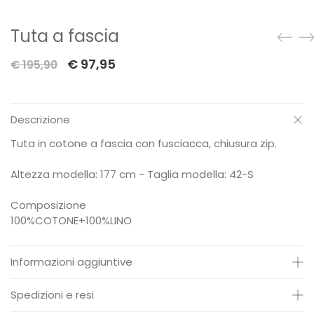
Tuta a fascia
Il
Il
€
97,95
€
195,90
prezzo
prezzo
originale
attuale
Descrizione
era:
è:
€ 195,90.
€ 97,95.
Tuta in cotone a fascia con fusciacca, chiusura zip.
Altezza modella: 177 cm - Taglia modella: 42-S
Composizione
100%COTONE+100%LINO
Informazioni aggiuntive
Peso:
0.500 Kg
Spedizioni e resi
Codice:
S39M1981