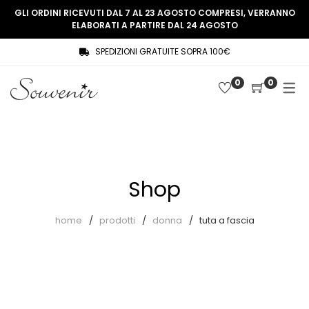
GLI ORDINI RICEVUTI DAL 7 AL 23 AGOSTO COMPRESI, VERRANNO
ELABORATI A PARTIRE DAL 24 AGOSTO
SPEDIZIONI GRATUITE SOPRA 100€
COLLEZIONE
SHOP
0
0
THREE WOMEN, ONE MEMORY
Souvenir Privée
SOUVENIR DE PARIS
Ultimi arrivi
LE MUSE – SOUVENIR PRIVÉE
Abiti
Shop
Accessori
Camicie
home
prodotti
donna
tuta a fascia
Cappotti
Giacche
Gilet