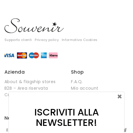
Supporto clienti
Privacy policy
Informativa Cookies
Azienda
Shop
About & flagship stores
F.A.Q.
B2B – Area riservata
Mio account
×
Contatti
Negozio
Wishlist
ISCRIVITI ALLA
Newsletter
NEWSLETTER!