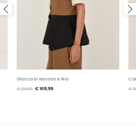
Giacca in viscosa e lino
Cam
Il
Il
€
109,95
€
219,90
€
13
prezzo
prezzo
originale
attuale
era:
è:
€ 219,90.
€ 109,95.