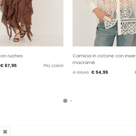
on ruches
Camicia in cotone con inse
macramè
Il
Il
Più colori
€
67,95
Il
Il
prezzo
prezzo
€
54,95
€
109,90
prezzo
prezzo
originale
attuale
originale
attuale
era:
è:
era:
è:
€ 135,90.
€ 67,95.
€ 109,90.
€ 54,95.
×