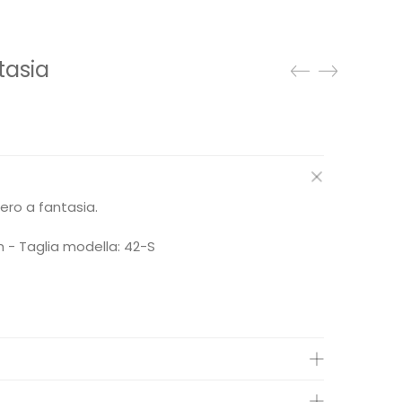
tasia
ezzo
tuale
62,45.
ero a fantasia.
 - Taglia modella: 42-S