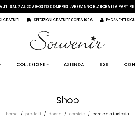
EVUTI DAL 7 AL 23 AGOSTO COMPRESI, VERRANNO ELABORATI A PARTIR
SI GRATUITI
SPEDIZIONI GRATUITE SOPRA 100€
PAGAMENTI SICU
COLLEZIONE
AZIENDA
B2B
CON
Shop
home
prodotti
donna
camicie
camicia a fantasia