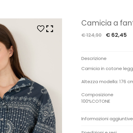
Camicia a fan
Il
Il
€
62,45
€
124,90
prezzo
pr
originale
at
Descrizione
era:
è:
€ 124,90.
€ 
Camicia in cotone legg
Altezza modella: 176 cm
Composizione
100%COTONE
Informazioni aggiuntive
Peso:
0.300 Kg
Spedizioni e resi