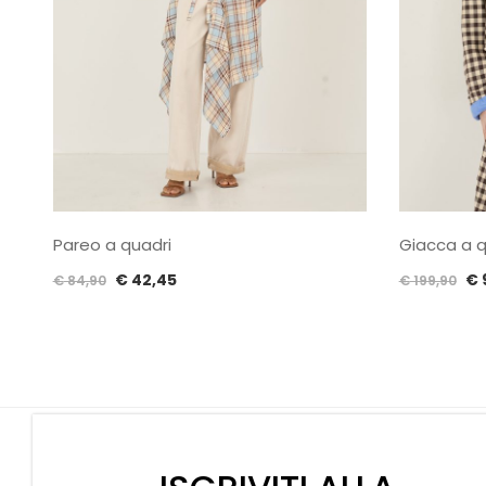
Pareo a quadri
Giacca a q
Il
Il
Il
€
42,45
€
€
84,90
€
199,90
prezzo
prezzo
pr
originale
attuale
or
era:
è:
er
€ 84,90.
€ 42,45.
€ 