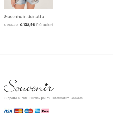
Giacchino in dainetto
Il
Il
Più colori
€
132,95
€
265,90
prezzo
prezzo
originale
attuale
era:
è:
€ 265,90.
€ 132,95.
Supporto clienti
Privacy policy
Informativa Cookies