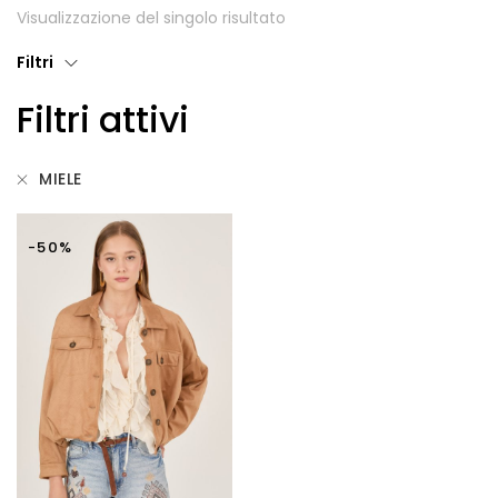
Visualizzazione del singolo risultato
Giubbotti
Filtri
Gonne
Filtri attivi
Maglie
Pantaloni
MIELE
T-shirt
-50%
Top
Tute
Tutti
Gift Card