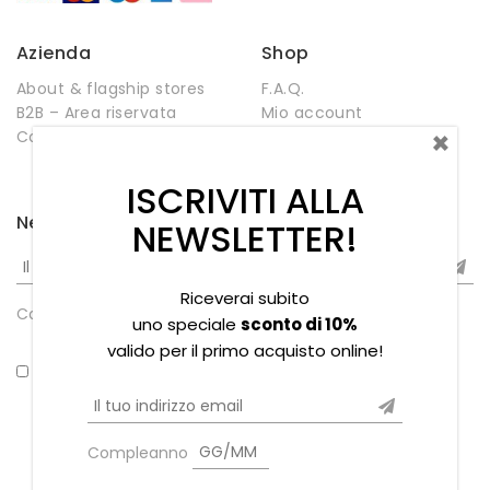
Azienda
Shop
About & flagship stores
F.A.Q.
B2B – Area riservata
Mio account
×
Contatti
Negozio
Wishlist
ISCRIVITI ALLA
Newsletter
NEWSLETTER!
Riceverai subito
Compleanno
uno speciale
sconto di 10%
valido per il primo acquisto online!
*Ho letto la privacy policy
Compleanno