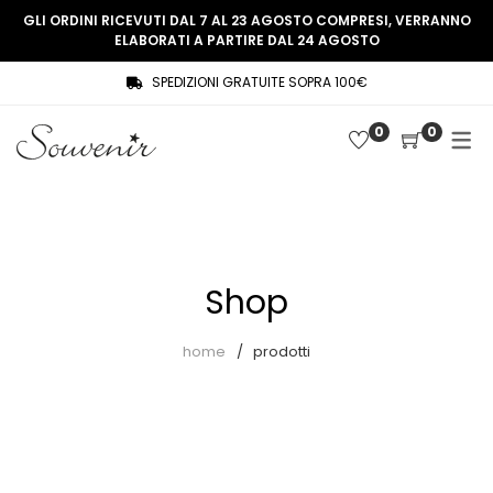
GLI ORDINI RICEVUTI DAL 7 AL 23 AGOSTO COMPRESI, VERRANNO
ELABORATI A PARTIRE DAL 24 AGOSTO
SPEDIZIONI GRATUITE SOPRA 100€
COLLEZIONE
SHOP
0
0
THREE WOMEN, ONE MEMORY
Souvenir Privée
SOUVENIR DE PARIS
Ultimi arrivi
LE MUSE – SOUVENIR PRIVÉE
Abiti
Shop
Accessori
Camicie
home
prodotti
Cappotti
Giacche
Gilet