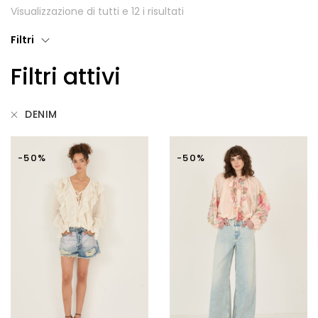
Visualizzazione di tutti e 12 i risultati
Giubbotti
Filtri
Gonne
Filtri attivi
Maglie
Pantaloni
DENIM
T-shirt
-50%
-50%
Top
Tute
Tutti
Gift Card