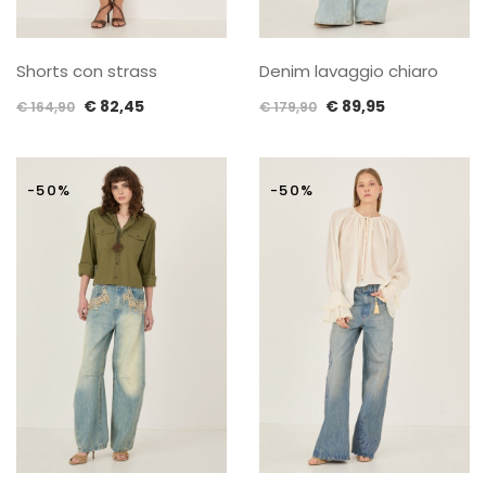
Shorts con strass
Denim lavaggio chiaro
Il
Il
Il
Il
€
82,45
€
89,95
€
164,90
€
179,90
prezzo
prezzo
prezzo
prezzo
originale
attuale
originale
attuale
era:
è:
era:
è:
-50%
-50%
€ 164,90.
€ 82,45.
€ 179,90.
€ 89,95.