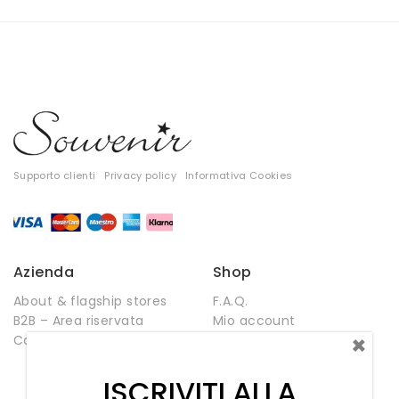
Supporto clienti
Privacy policy
Informativa Cookies
Azienda
Shop
About & flagship stores
F.A.Q.
B2B – Area riservata
Mio account
×
Contatti
Negozio
Wishlist
ISCRIVITI ALLA