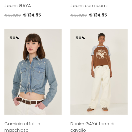
Jeans GAYA
Jeans con ricami
Il
Il
Il
Il
€
134,95
€
134,95
€
269,90
€
269,90
prezzo
prezzo
prezzo
prezzo
originale
attuale
originale
attuale
era:
è:
era:
è:
-50%
-50%
€ 269,90.
€ 134,95.
€ 269,90.
€ 134,95.
Camicia effetto
Denim GAYA ferro di
macchiato
cavallo