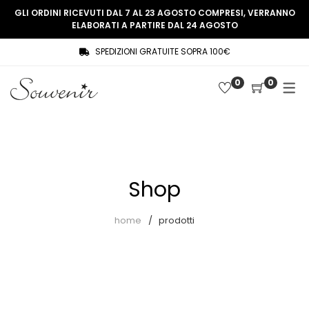
GLI ORDINI RICEVUTI DAL 7 AL 23 AGOSTO COMPRESI, VERRANNO
ELABORATI A PARTIRE DAL 24 AGOSTO
SPEDIZIONI GRATUITE SOPRA 100€
COLLEZIONE
SHOP
0
0
THREE WOMEN, ONE MEMORY
Souvenir Privée
SOUVENIR DE PARIS
Ultimi arrivi
LE MUSE – SOUVENIR PRIVÉE
Abiti
Shop
Accessori
Camicie
home
prodotti
Cappotti
Giacche
Gilet