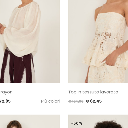
 rayon
Top in tessuto lavorato
Il
Più colori
Il
Il
72,95
€
62,45
€
124,90
ezzo
prezzo
prezzo
prezzo
iginale
attuale
originale
attuale
a:
è:
era:
è:
-50%
145,90.
€ 72,95.
€ 124,90.
€ 62,45.