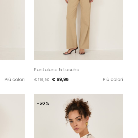
Pantalone 5 tasche
Più colori
Il
Il
Più colori
€
59,95
€
119,90
prezzo
prezzo
originale
attuale
era:
è:
-50%
€ 119,90.
€ 59,95.