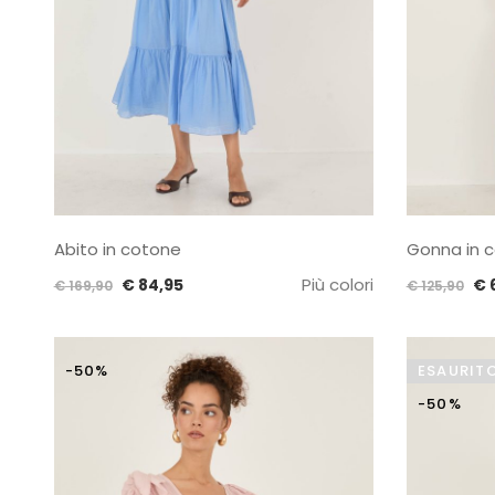
Abito in cotone
Gonna in 
Il
Il
Più colori
Il
€
84,95
€
€
169,90
€
125,90
prezzo
prezzo
pr
originale
attuale
or
era:
è:
er
-50%
ESAURIT
€ 169,90.
€ 84,95.
€ 
-50%