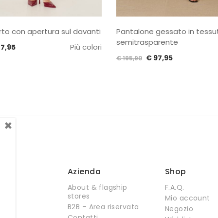
rto con apertura sul davanti
Pantalone gessato in tessu
semitrasparente
Il
Più colori
7,95
Il
Il
ezzo
prezzo
€
97,95
€
195,90
prezzo
prezzo
ginale
attuale
originale
attuale
:
è:
era:
è:
5,90.
€ 47,95.
€ 195,90.
€ 97,95.
×
Azienda
Shop
About & flagship
F.A.Q.
stores
Mio account
B2B – Area riservata
Negozio
Contatti