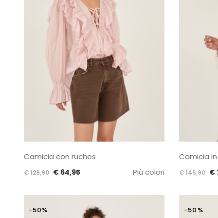
Camicia con ruches
Camicia in
Il
Il
Più colori
Il
€
64,95
€
€
129,90
€
145,90
prezzo
prezzo
pr
originale
attuale
or
era:
è:
er
-50%
-50%
€ 129,90.
€ 64,95.
€ 