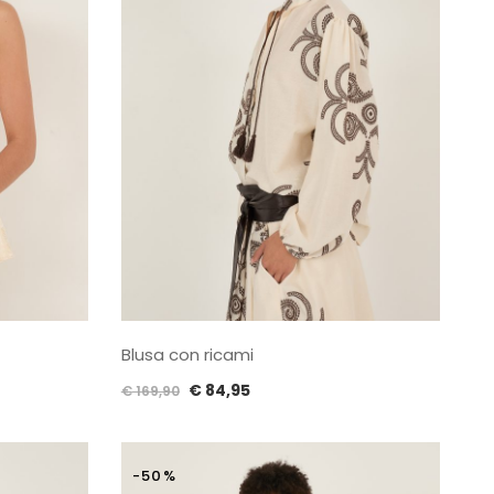
Blusa con ricami
Il
Il
€
84,95
€
169,90
prezzo
prezzo
originale
attuale
era:
è:
-50%
€ 169,90.
€ 84,95.