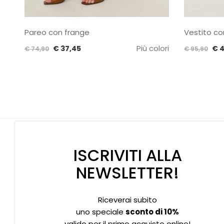
Pareo con frange
Vestito co
Il
Il
Più colori
Il
€
37,45
€
4
€
74,90
€
95,90
prezzo
prezzo
pr
originale
attuale
ori
era:
è:
era
€ 74,90.
€ 37,45.
€ 9
ISCRIVITI ALLA
NEWSLETTER!
Riceverai subito
Supporto clienti
Privacy policy
Informativa Cookies
uno speciale
sconto di 10%
valido per il primo acquisto online!