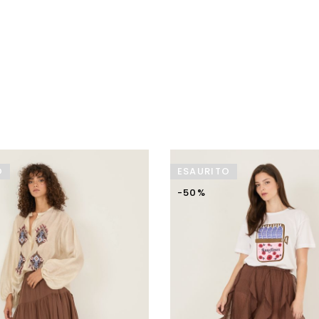
O
ESAURITO
-50%