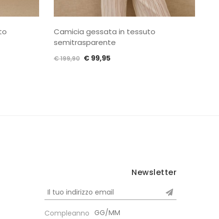
to
Camicia gessata in tessuto
semitrasparente
Il
Il
€
99,95
€
199,90
prezzo
prezzo
originale
attuale
era:
è:
€ 199,90.
€ 99,95.
Newsletter
Compleanno