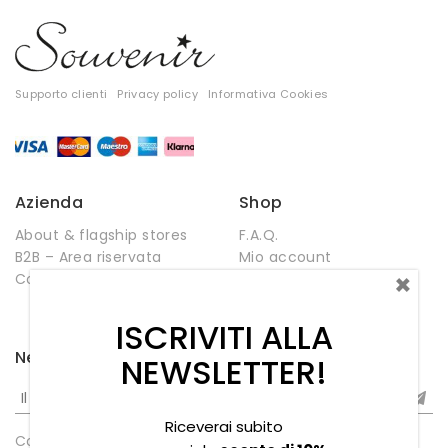
Supporto clienti
Privacy policy
Informativa Cookies
Azienda
Shop
About & flagship stores
F.A.Q.
B2B – Area riservata
Mio account
×
Contatti
Negozio
Wishlist
ISCRIVITI ALLA
Newsletter
NEWSLETTER!
Riceverai subito
Compleanno