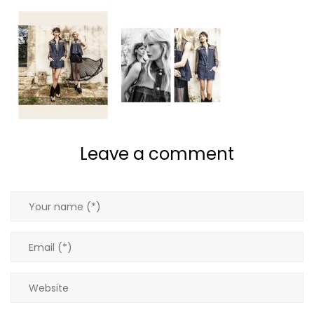
Giacche
Gilet
Giubbotti
Gonne
Leave a comment
Maglie
Pantaloni