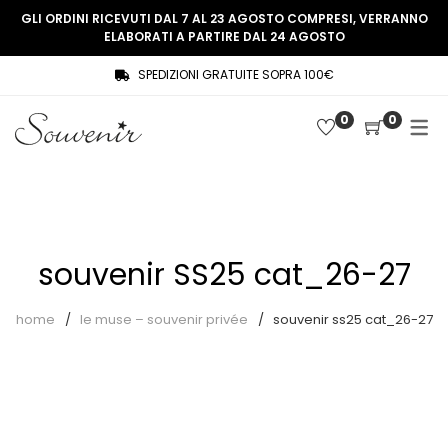
GLI ORDINI RICEVUTI DAL 7 AL 23 AGOSTO COMPRESI, VERRANNO
ELABORATI A PARTIRE DAL 24 AGOSTO
SPEDIZIONI GRATUITE SOPRA 100€
COLLEZIONE
SHOP
0
0
THREE WOMEN, ONE MEMORY
Souvenir Privée
SOUVENIR DE PARIS
Ultimi arrivi
LE MUSE – SOUVENIR PRIVÉE
Abiti
souvenir SS25 cat_26-27
Accessori
Camicie
home
le muse – souvenir privée
souvenir ss25 cat_26-27
Cappotti