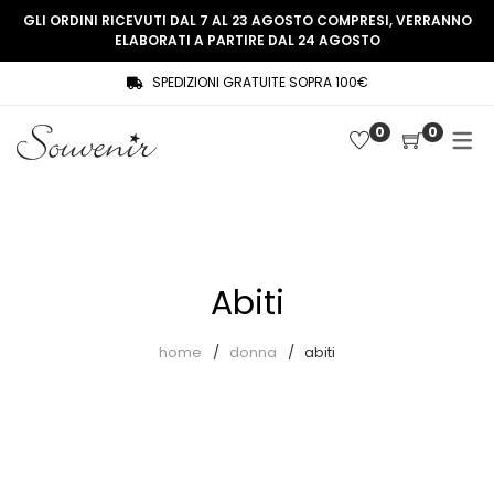
GLI ORDINI RICEVUTI DAL 7 AL 23 AGOSTO COMPRESI, VERRANNO
ELABORATI A PARTIRE DAL 24 AGOSTO
SPEDIZIONI GRATUITE SOPRA 100€
COLLEZIONE
SHOP
0
0
THREE WOMEN, ONE MEMORY
Souvenir Privée
SOUVENIR DE PARIS
Ultimi arrivi
LE MUSE – SOUVENIR PRIVÉE
Abiti
Abiti
Accessori
Camicie
home
donna
abiti
Cappotti
Giacche
Gilet