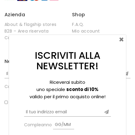
Azienda
Shop
About & flagship stores
F.A.Q.
B2B – Area riservata
Mio account
×
Contatti
Negozio
Wishlist
ISCRIVITI ALLA
Newsletter
NEWSLETTER!
Riceverai subito
Compleanno
uno speciale
sconto di 10%
valido per il primo acquisto online!
*Ho letto la privacy policy
Compleanno