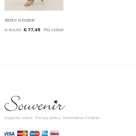
Abito a balze
Il
Il
Più colori
€
77,45
€
154,90
prezzo
prezzo
originale
attuale
era:
è:
€ 154,90.
€ 77,45.
Supporto clienti
Privacy policy
Informativa Cookies