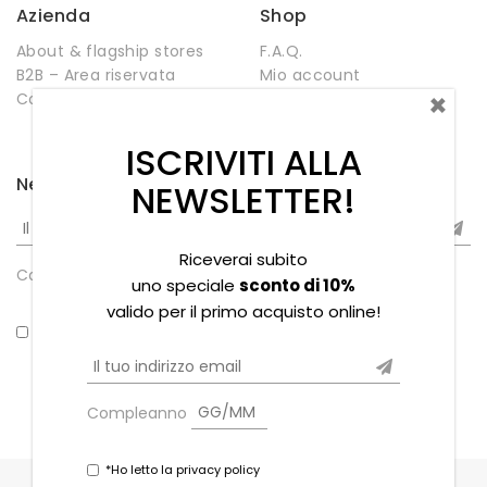
Azienda
Shop
About & flagship stores
F.A.Q.
B2B – Area riservata
Mio account
×
Contatti
Negozio
Wishlist
ISCRIVITI ALLA
Newsletter
NEWSLETTER!
Riceverai subito
Compleanno
uno speciale
sconto di 10%
valido per il primo acquisto online!
*Ho letto la privacy policy
Compleanno
*Ho letto la privacy policy