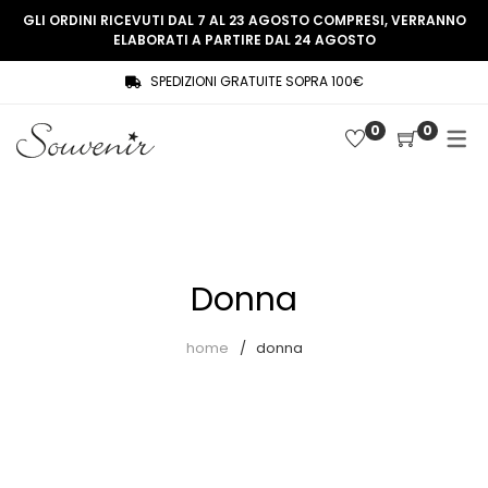
GLI ORDINI RICEVUTI DAL 7 AL 23 AGOSTO COMPRESI, VERRANNO
ELABORATI A PARTIRE DAL 24 AGOSTO
SPEDIZIONI GRATUITE SOPRA 100€
COLLEZIONE
SHOP
0
0
THREE WOMEN, ONE MEMORY
Souvenir Privée
SOUVENIR DE PARIS
Ultimi arrivi
LE MUSE – SOUVENIR PRIVÉE
Abiti
Donna
Accessori
Camicie
home
donna
Cappotti
Giacche
Gilet