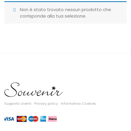
Giubbotti
Non è stato trovato nessun prodotto che
corrisponde alla tua selezione.
Gonne
Maglie
Pantaloni
T-shirt
Top
Tute
Tutti
Supporto clienti
Privacy policy
Informativa Cookies
Gift Card