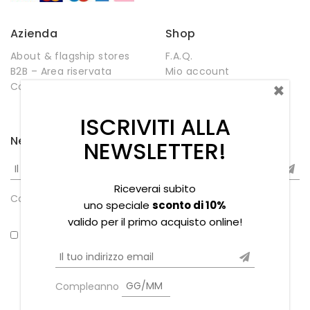
Azienda
Shop
About & flagship stores
F.A.Q.
B2B – Area riservata
Mio account
×
Contatti
Negozio
Wishlist
ISCRIVITI ALLA
Newsletter
NEWSLETTER!
Riceverai subito
Compleanno
uno speciale
sconto di 10%
valido per il primo acquisto online!
*Ho letto la privacy policy
Compleanno