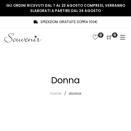
GLI ORDINI RICEVUTI DAL 7 AL 23 AGOSTO COMPRESI, VERRANNO
ELABORATI A PARTIRE DAL 24 AGOSTO
SPEDIZIONI GRATUITE SOPRA 100€
COLLEZIONE
SHOP
0
0
THREE WOMEN, ONE MEMORY
Souvenir Privée
SOUVENIR DE PARIS
Ultimi arrivi
LE MUSE – SOUVENIR PRIVÉE
Abiti
Donna
Accessori
Camicie
home
donna
Cappotti
Giacche
Gilet