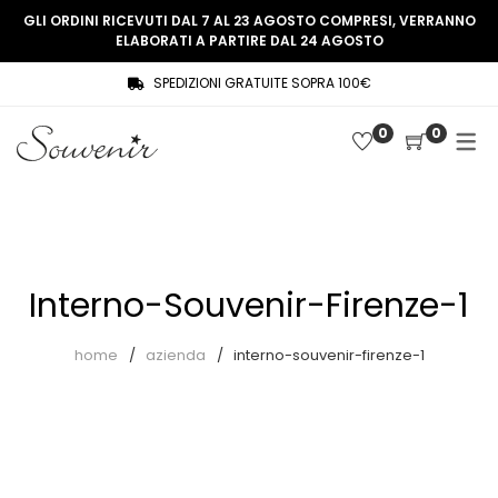
GLI ORDINI RICEVUTI DAL 7 AL 23 AGOSTO COMPRESI, VERRANNO
ELABORATI A PARTIRE DAL 24 AGOSTO
SPEDIZIONI GRATUITE SOPRA 100€
COLLEZIONE
SHOP
0
0
THREE WOMEN, ONE MEMORY
Souvenir Privée
SOUVENIR DE PARIS
Ultimi arrivi
LE MUSE – SOUVENIR PRIVÉE
Abiti
Interno-Souvenir-Firenze-1
Accessori
Camicie
home
azienda
interno-souvenir-firenze-1
Cappotti