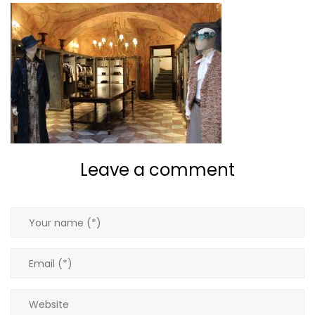
Giacche
Gilet
Giubbotti
Gonne
Leave a comment
Maglie
Pantaloni