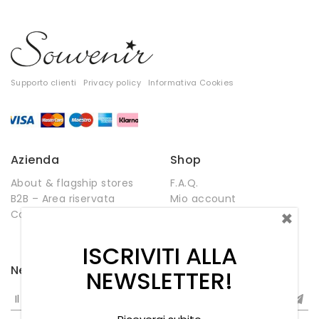
Supporto clienti
Privacy policy
Informativa Cookies
Azienda
Shop
About & flagship stores
F.A.Q.
B2B – Area riservata
Mio account
×
Contatti
Negozio
Wishlist
ISCRIVITI ALLA
Newsletter
NEWSLETTER!