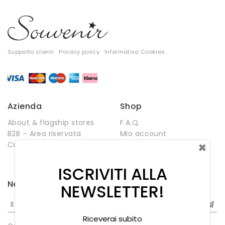
Supporto clienti
Privacy policy
Informativa Cookies
Azienda
Shop
About & flagship stores
F.A.Q.
B2B – Area riservata
Mio account
×
Contatti
Negozio
Wishlist
ISCRIVITI ALLA
Newsletter
NEWSLETTER!
Riceverai subito