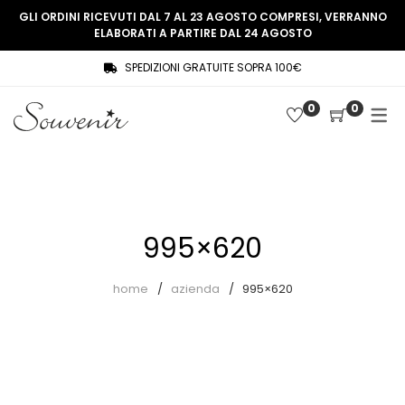
GLI ORDINI RICEVUTI DAL 7 AL 23 AGOSTO COMPRESI, VERRANNO
ELABORATI A PARTIRE DAL 24 AGOSTO
SPEDIZIONI GRATUITE SOPRA 100€
COLLEZIONE
SHOP
0
0
THREE WOMEN, ONE MEMORY
Souvenir Privée
SOUVENIR DE PARIS
Ultimi arrivi
LE MUSE – SOUVENIR PRIVÉE
Abiti
995×620
Accessori
Camicie
home
azienda
995×620
Cappotti