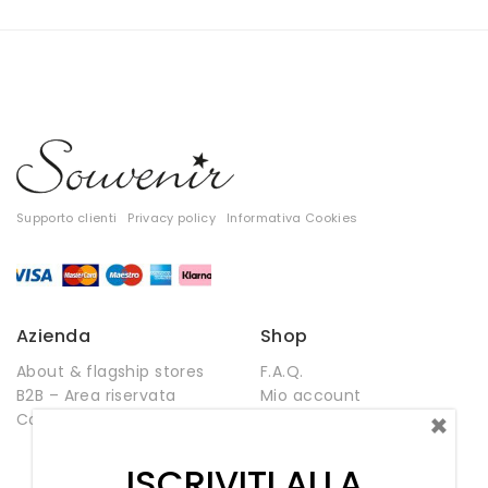
Pantaloni
Supporto clienti
Privacy policy
Informativa Cookies
Azienda
Shop
About & flagship stores
F.A.Q.
T-shirt
B2B – Area riservata
Mio account
×
Contatti
Negozio
Top
Wishlist
ISCRIVITI ALLA
Tute