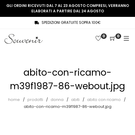
GLI ORDINI RICEVUTI DAL 7 AL 23 AGOSTO COMPRESI, VERRANNO
ELABORATI A PARTIRE DAL 24 AGOSTO
SPEDIZIONI GRATUITE SOPRA 100€
COLLEZIONE
SHOP
0
0
THREE WOMEN, ONE MEMORY
Souvenir Privée
SOUVENIR DE PARIS
Ultimi arrivi
LE MUSE – SOUVENIR PRIVÉE
Abiti
abito-con-ricamo-
Accessori
m39f1987-86-webout.jpg
Camicie
home
prodotti
donna
abiti
abito con ricamo
Cappotti
abito-con-ricamo-m39f1987-86-webout.jpg