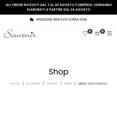
GLI ORDINI RICEVUTI DAL 7 AL 23 AGOSTO COMPRESI, VERRANNO
ELABORATI A PARTIRE DAL 24 AGOSTO
SPEDIZIONI GRATUITE SOPRA 100€
COLLEZIONE
SHOP
0
0
THREE WOMEN, ONE MEMORY
Souvenir Privée
SOUVENIR DE PARIS
Ultimi arrivi
LE MUSE – SOUVENIR PRIVÉE
Abiti
Shop
Accessori
Camicie
home
prodotti
donna
abiti
abito con ricamo
Cappotti
Giacche
Gilet