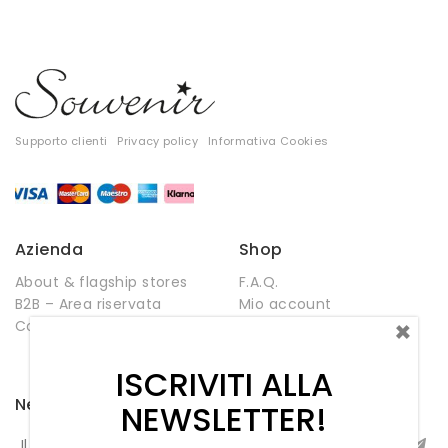
Supporto clienti
Privacy policy
Informativa Cookies
Azienda
Shop
About & flagship stores
F.A.Q.
B2B – Area riservata
Mio account
×
Contatti
Negozio
Wishlist
ISCRIVITI ALLA
Newsletter
NEWSLETTER!