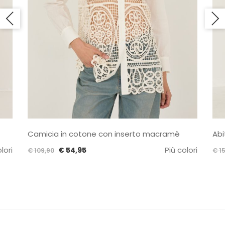
Camicia in cotone con inserto macramè
Abi
lori
Il
Il
Più colori
€
54,95
€
109,90
€
15
prezzo
prezzo
originale
attuale
era:
è:
€ 109,90.
€ 54,95.