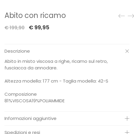
Abito con ricamo
Il
Il
€
99,95
€
199,90
prezzo
prezzo
originale
attuale
Descrizione
era:
è:
€ 199,90.
€ 99,95.
Abito in misto viscosa a righe, ricamo sul retro,
fusciacca da annodare.
Altezza modella: 177 cm - Taglia modella: 42-S
Composizione
81%VISCOSA19%POLIAMMIDE
Informazioni aggiuntive
Peso:
0.700 Kg
Spedizioni e resi