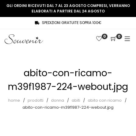
GLI ORDINI RICEVUTI DAL 7 AL 23 AGOSTO COMPRESI, VERRANNO
ELABORATI A PARTIRE DAL 24 AGOSTO
SPEDIZIONI GRATUITE SOPRA 100€
COLLEZIONE
SHOP
0
0
THREE WOMEN, ONE MEMORY
Souvenir Privée
SOUVENIR DE PARIS
Ultimi arrivi
LE MUSE – SOUVENIR PRIVÉE
Abiti
abito-con-ricamo-
Accessori
m39f1987-224-webout.jpg
Camicie
home
prodotti
donna
abiti
abito con ricamo
Cappotti
abito-con-ricamo-m39f1987-224-webout.jpg