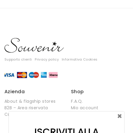
Pantaloni
Supporto clienti
Privacy policy
Informativa Cookies
Azienda
Shop
About & flagship stores
F.A.Q.
T-shirt
B2B – Area riservata
Mio account
×
Contatti
Negozio
Top
Wishlist
ISCRIVITI ALLA
Tute