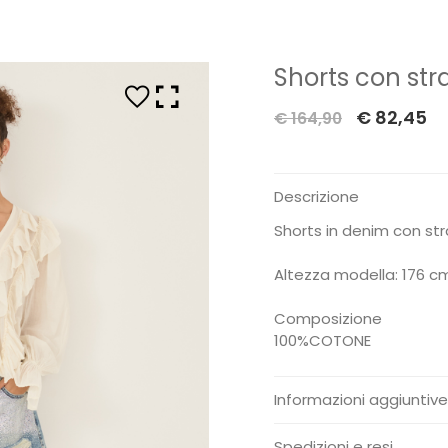
Shorts con str
Il
Il
€
82,45
€
164,90
prezzo
pr
originale
at
Descrizione
era:
è:
€ 164,90.
€ 
Shorts in denim con str
Altezza modella: 176 cm
Composizione
100%COTONE
Informazioni aggiuntive
Peso:
0.300 Kg
Spedizioni e resi