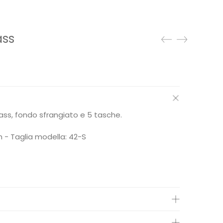
ass
ezzo
tuale
82,45.
ass, fondo sfrangiato e 5 tasche.
 - Taglia modella: 42-S