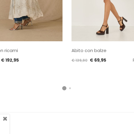
n ricami
Abito con balze
Il
Il
Il
Il
€
192,95
€
69,95
€
139,90
prezzo
prezzo
prezzo
prezzo
originale
attuale
originale
attuale
era:
è:
era:
è:
€ 385,90.
€ 192,95.
€ 139,90.
€ 69,95.
×