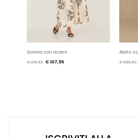
Gonna con ricami
Abito co
iù colori
Il
Il
€
107,95
€
215,90
€
385,90
prezzo
prezzo
originale
attuale
era:
è:
€ 215,90.
€ 107,95.