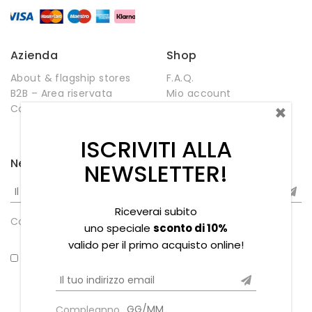
Azienda
Shop
About & flagship stores
F.A.Q.
B2B – Area riservata
Mio account
×
Contatti
Negozio
Wishlist
ISCRIVITI ALLA
Newsletter
NEWSLETTER!
Riceverai subito
Compleanno
uno speciale
sconto di 10%
valido per il primo acquisto online!
*Ho letto la privacy policy
Compleanno