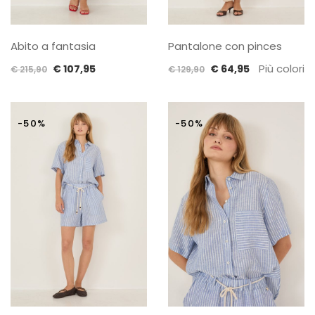
Abito a fantasia
Pantalone con pinces
Il
Il
Il
Il
Più colori
€
107,95
€
64,95
€
215,90
€
129,90
prezzo
prezzo
prezzo
prezzo
originale
attuale
originale
attuale
era:
è:
era:
è:
-50%
-50%
€ 215,90.
€ 107,95.
€ 129,90.
€ 64,95.