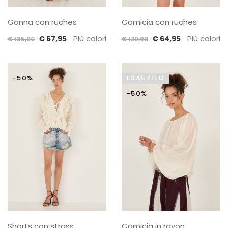
Gonna con ruches
Camicia con ruches
Il
Il
Più colori
Il
Il
Più colori
€
67,95
€
64,95
€
135,90
€
129,90
prezzo
prezzo
prezzo
prezzo
originale
attuale
originale
attuale
era:
è:
era:
è:
-50%
ESAURITO
€ 135,90.
€ 67,95.
€ 129,90.
€ 64,95.
-50%
Shorts con strass
Camicia in rayon