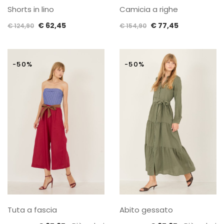
Shorts in lino
Camicia a righe
Il
Il
Il
Il
€
62,45
€
77,45
€
124,90
€
154,90
prezzo
prezzo
prezzo
prezzo
originale
attuale
originale
attuale
era:
è:
era:
è:
-50%
-50%
€ 124,90.
€ 62,45.
€ 154,90.
€ 77,45.
Tuta a fascia
Abito gessato