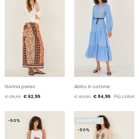
€ 135,90.
€ 67,95.
€ 125,90.
€ 62,95.
Gonna pareo
Abito in cotone
Il
Il
Il
Il
Più colori
€
62,95
€
84,95
€
125,90
€
169,90
prezzo
prezzo
prezzo
prezzo
originale
attuale
originale
attuale
era:
è:
era:
è:
-50%
ESAURITO
€ 125,90.
€ 62,95.
€ 169,90.
€ 84,95.
-50%