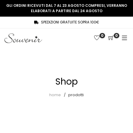
GLI ORDINI RICEVUTI DAL 7 AL 23 AGOSTO COMPRESI, VERRANNO
ELABORATI A PARTIRE DAL 24 AGOSTO
SPEDIZIONI GRATUITE SOPRA 100€
COLLEZIONE
SHOP
0
0
THREE WOMEN, ONE MEMORY
Souvenir Privée
SOUVENIR DE PARIS
Ultimi arrivi
LE MUSE – SOUVENIR PRIVÉE
Abiti
Shop
Accessori
Camicie
home
prodotti
Cappotti
Giacche
Gilet