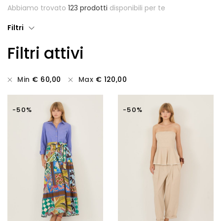
Abbiamo trovato
123 prodotti
disponibili per te
Giubbotti
Filtri
Gonne
Filtri attivi
Maglie
Pantaloni
Min
€
60,00
Max
€
120,00
T-shirt
-50%
-50%
Top
Tute
Tutti
Gift Card