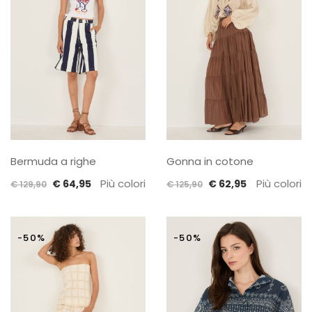
Bermuda a righe
Gonna in cotone
Il
Il
Più colori
Il
Il
Più colori
€
64,95
€
62,95
€
129,90
€
125,90
prezzo
prezzo
prezzo
prezzo
originale
attuale
originale
attuale
era:
è:
era:
è:
-50%
-50%
€ 129,90.
€ 64,95.
€ 125,90.
€ 62,95.