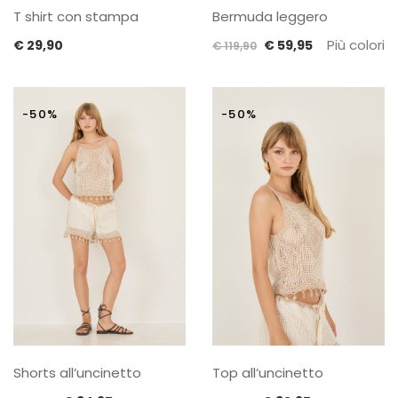
T shirt con stampa
Bermuda leggero
Il
Il
Più colori
€
29,90
€
59,95
€
119,90
prezzo
prezzo
originale
attuale
era:
è:
-50%
-50%
€ 119,90.
€ 59,95.
Shorts all’uncinetto
Top all’uncinetto