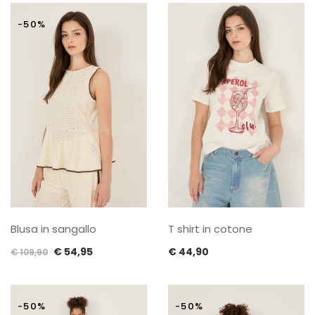
originale
attuale
originale
attuale
era:
è:
era:
è:
-50%
€ 89,90.
€ 44,95.
€ 105,90.
€ 52,95.
Blusa in sangallo
T shirt in cotone
Il
Il
€
54,95
€
44,90
€
109,90
prezzo
prezzo
originale
attuale
era:
è:
-50%
-50%