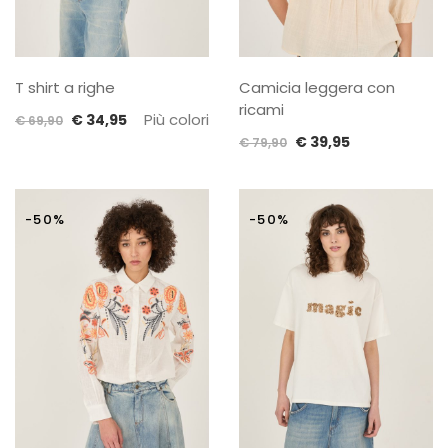
T shirt a righe
Camicia leggera con
ricami
Il
Il
Più colori
€
34,95
€
69,90
Il
Il
prezzo
prezzo
€
39,95
€
79,90
prezzo
prezzo
originale
attuale
originale
attuale
era:
è:
era:
è:
€ 69,90.
€ 34,95.
-50%
-50%
€ 79,90.
€ 39,95.