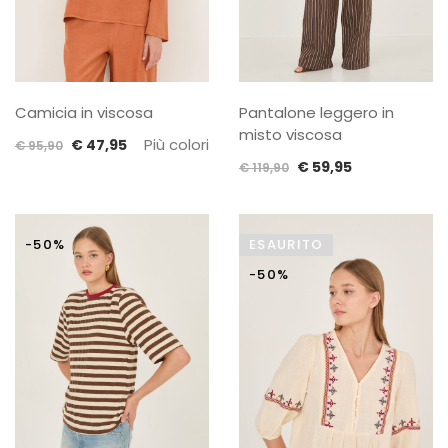
Camicia in viscosa
Pantalone leggero in
misto viscosa
Il
Il
Più colori
€
47,95
€
95,90
Il
Il
prezzo
prezzo
€
59,95
€
119,90
prezzo
prezzo
originale
attuale
originale
attuale
era:
è:
era:
è:
€ 95,90.
€ 47,95.
-50%
ESAURITO
€ 119,90.
€ 59,95.
-50%