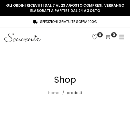
GLI ORDINI RICEVUTI DAL 7 AL 23 AGOSTO COMPRESI, VERRANNO
ELABORATI A PARTIRE DAL 24 AGOSTO
SPEDIZIONI GRATUITE SOPRA 100€
COLLEZIONE
SHOP
0
0
THREE WOMEN, ONE MEMORY
Souvenir Privée
SOUVENIR DE PARIS
Ultimi arrivi
LE MUSE – SOUVENIR PRIVÉE
Abiti
Shop
Accessori
Camicie
home
prodotti
Cappotti
Giacche
Gilet