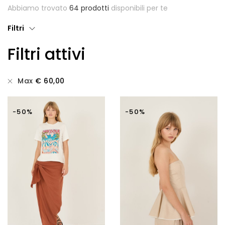
Abbiamo trovato
64 prodotti
disponibili per te
Giubbotti
Filtri
Gonne
Filtri attivi
Maglie
Pantaloni
Max
€
60,00
T-shirt
-50%
-50%
Top
Tute
Tutti
Gift Card