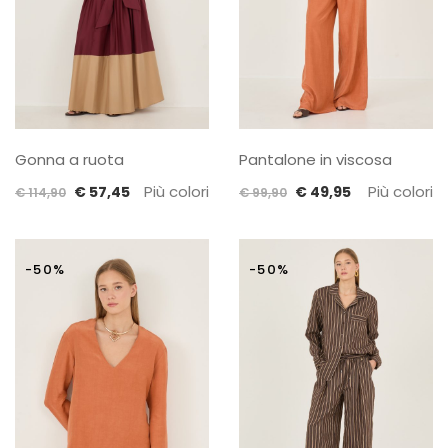
Gonna a ruota
Pantalone in viscosa
Il
Il
Più colori
Il
Il
Più colori
€
57,45
€
49,95
€
114,90
€
99,90
prezzo
prezzo
prezzo
prezzo
originale
attuale
originale
attuale
era:
è:
era:
è:
-50%
-50%
€ 114,90.
€ 57,45.
€ 99,90.
€ 49,95.