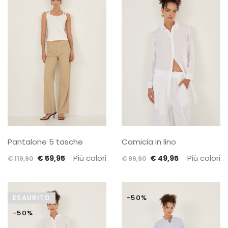
€ 109,90.
€ 54,95.
Pantalone 5 tasche
Camicia in lino
Il
Il
Più colori
Il
Il
Più colori
€
59,95
€
49,95
€
119,90
€
99,90
prezzo
prezzo
prezzo
prezzo
originale
attuale
originale
attuale
era:
è:
era:
è:
ESAURITO
-50%
€ 119,90.
€ 59,95.
€ 99,90.
€ 49,95.
-50%