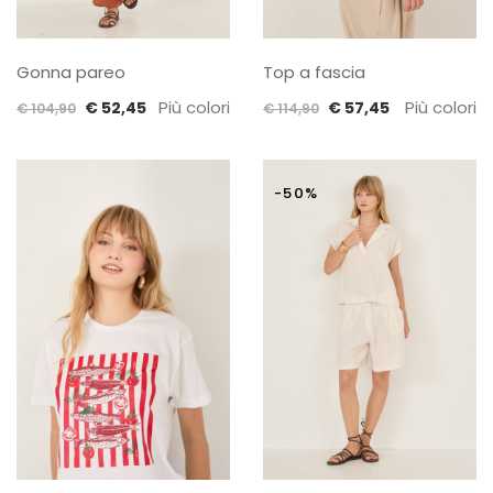
Gonna pareo
Top a fascia
Il
Il
Più colori
Il
Il
Più colori
€
52,45
€
57,45
€
104,90
€
114,90
prezzo
prezzo
prezzo
prezzo
originale
attuale
originale
attuale
era:
è:
era:
è:
-50%
€ 104,90.
€ 52,45.
€ 114,90.
€ 57,45.