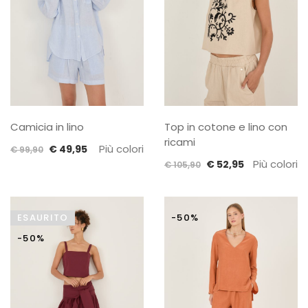
Camicia in lino
Top in cotone e lino con
ricami
Il
Il
Più colori
€
49,95
€
99,90
Il
Il
Più colori
prezzo
prezzo
€
52,95
€
105,90
prezzo
prezzo
originale
attuale
originale
attuale
era:
è:
era:
è:
€ 99,90.
€ 49,95.
ESAURITO
-50%
€ 105,90.
€ 52,95.
-50%