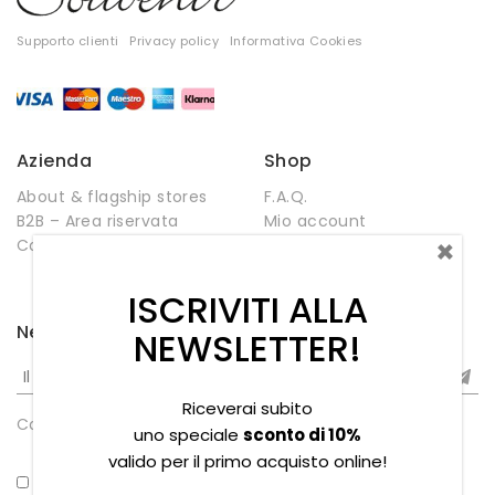
Supporto clienti
Privacy policy
Informativa Cookies
Azienda
Shop
About & flagship stores
F.A.Q.
B2B – Area riservata
Mio account
×
Contatti
Negozio
Wishlist
ISCRIVITI ALLA
Newsletter
NEWSLETTER!
Riceverai subito
Compleanno
uno speciale
sconto di 10%
valido per il primo acquisto online!
*Ho letto la privacy policy