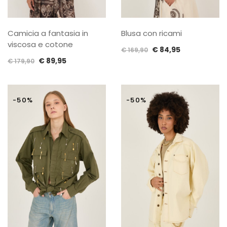
Camicia a fantasia in
Blusa con ricami
viscosa e cotone
Il
Il
€
84,95
€
169,90
Il
Il
€
89,95
prezzo
prezzo
€
179,90
prezzo
prezzo
originale
attuale
originale
attuale
era:
è:
era:
è:
€ 169,90.
€ 84,95.
-50%
-50%
€ 179,90.
€ 89,95.