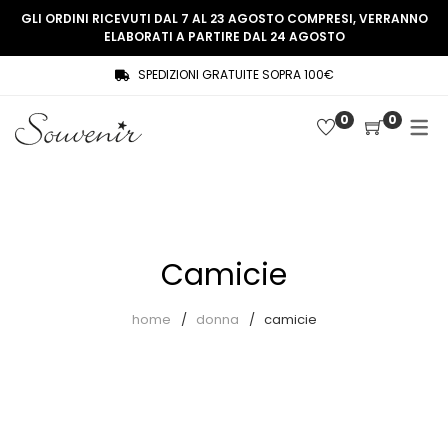
GLI ORDINI RICEVUTI DAL 7 AL 23 AGOSTO COMPRESI, VERRANNO
ELABORATI A PARTIRE DAL 24 AGOSTO
SPEDIZIONI GRATUITE SOPRA 100€
COLLEZIONE
SHOP
0
0
THREE WOMEN, ONE MEMORY
Souvenir Privée
SOUVENIR DE PARIS
Ultimi arrivi
LE MUSE – SOUVENIR PRIVÉE
Abiti
Camicie
Accessori
Camicie
home
donna
camicie
Cappotti
Giacche
Gilet