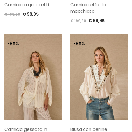
Camicia a quadretti
Camicia effetto
macchiato
Il
Il
€
99,95
€
199,90
Il
Il
prezzo
prezzo
€
99,95
€
199,90
prezzo
prezzo
originale
attuale
originale
attuale
era:
è:
era:
è:
€ 199,90.
€ 99,95.
-50%
-50%
€ 199,90.
€ 99,95.
Camicia gessata in
Blusa con perline