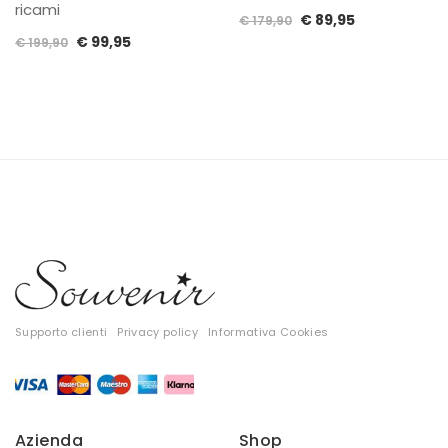
ricami
Il
Il
€
89,95
€
179,90
Il
Il
€
99,95
prezzo
prezzo
€
199,90
prezzo
prezzo
originale
attuale
originale
attuale
era:
è:
era:
è:
€ 179,90.
€ 89,95.
€ 199,90.
€ 99,95.
Supporto clienti
Privacy policy
Informativa Cookies
Azienda
Shop