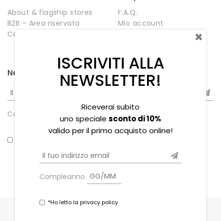
About & flagship stores
F.A.Q.
B2B – Area riservata
Mio account
×
Contatti
Negozio
Wishlist
ISCRIVITI ALLA
Newsletter
NEWSLETTER!
Riceverai subito
Compleanno
uno speciale
sconto di 10%
valido per il primo acquisto online!
*Ho letto la privacy policy
Compleanno
*Ho letto la privacy policy
Copyright © 2021 Souvenir Stores s.r.l. - P.iva