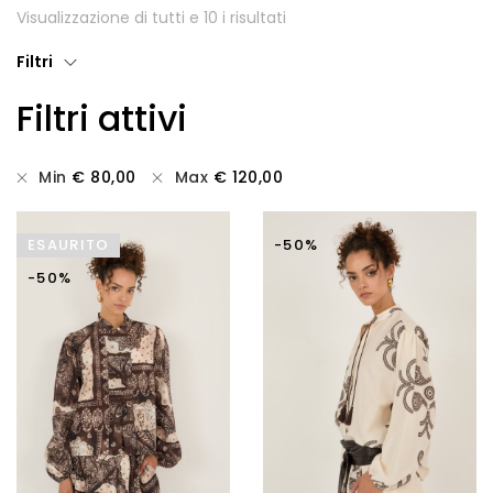
Visualizzazione di tutti e 10 i risultati
Giubbotti
Filtri
Gonne
Filtri attivi
Maglie
Pantaloni
Min
€
80,00
Max
€
120,00
T-shirt
ESAURITO
-50%
Top
-50%
Tute
Tutti
Gift Card