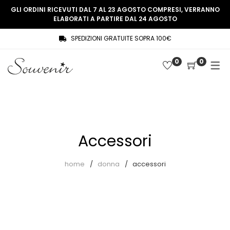
GLI ORDINI RICEVUTI DAL 7 AL 23 AGOSTO COMPRESI, VERRANNO
ELABORATI A PARTIRE DAL 24 AGOSTO
SPEDIZIONI GRATUITE SOPRA 100€
COLLEZIONE
SHOP
0
0
THREE WOMEN, ONE MEMORY
Souvenir Privée
SOUVENIR DE PARIS
Ultimi arrivi
LE MUSE – SOUVENIR PRIVÉE
Abiti
Accessori
Accessori
Camicie
home
donna
accessori
Cappotti
Giacche
Gilet