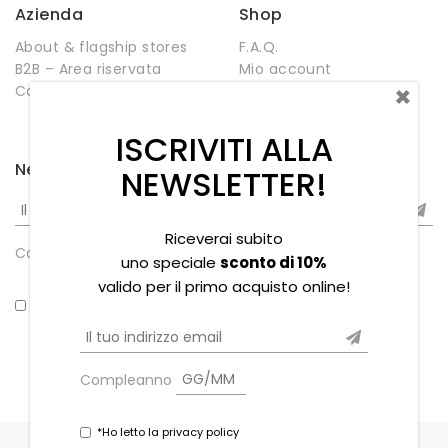
Azienda
Shop
About & flagship stores
F.A.Q.
B2B – Area riservata
Mio account
×
Contatti
Negozio
Wishlist
ISCRIVITI ALLA
Newsletter
NEWSLETTER!
Riceverai subito
Compleanno
uno speciale
sconto di 10%
valido per il primo acquisto online!
*Ho letto la privacy policy
Compleanno
*Ho letto la privacy policy