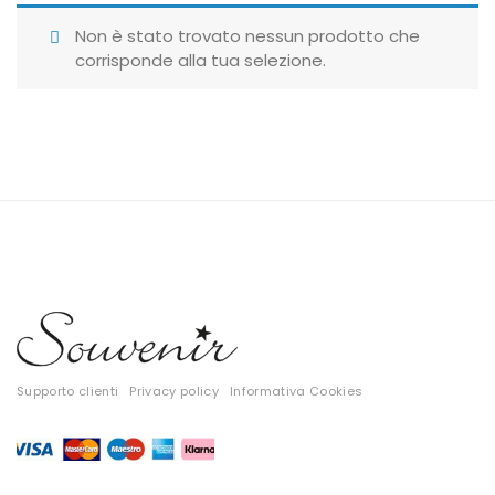
Giubbotti
Non è stato trovato nessun prodotto che
corrisponde alla tua selezione.
Gonne
Maglie
Pantaloni
T-shirt
Top
Tute
Tutti
Supporto clienti
Privacy policy
Informativa Cookies
Gift Card