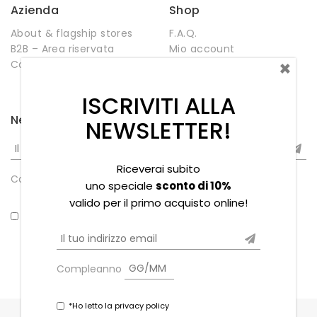
Azienda
Shop
About & flagship stores
F.A.Q.
B2B – Area riservata
Mio account
×
Contatti
Negozio
Wishlist
ISCRIVITI ALLA
Newsletter
NEWSLETTER!
Riceverai subito
Compleanno
uno speciale
sconto di 10%
valido per il primo acquisto online!
*Ho letto la privacy policy
Compleanno
*Ho letto la privacy policy