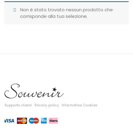
Giubbotti
Non è stato trovato nessun prodotto che
corrisponde alla tua selezione.
Gonne
Maglie
Pantaloni
T-shirt
Top
Tute
Tutti
Supporto clienti
Privacy policy
Informativa Cookies
Gift Card