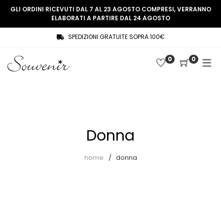
GLI ORDINI RICEVUTI DAL 7 AL 23 AGOSTO COMPRESI, VERRANNO
ELABORATI A PARTIRE DAL 24 AGOSTO
SPEDIZIONI GRATUITE SOPRA 100€
COLLEZIONE
SHOP
0
0
THREE WOMEN, ONE MEMORY
Souvenir Privée
SOUVENIR DE PARIS
Ultimi arrivi
LE MUSE – SOUVENIR PRIVÉE
Abiti
Donna
Accessori
Camicie
home
donna
Cappotti
Giacche
Gilet