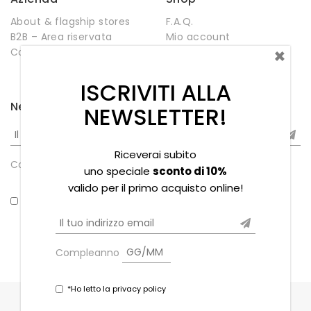
About & flagship stores
F.A.Q.
B2B – Area riservata
Mio account
×
Contatti
Negozio
Wishlist
ISCRIVITI ALLA
Newsletter
NEWSLETTER!
Riceverai subito
Compleanno
uno speciale
sconto di 10%
valido per il primo acquisto online!
*Ho letto la privacy policy
Compleanno
*Ho letto la privacy policy
Copyright © 2021 Souvenir Stores s.r.l. - P.iva