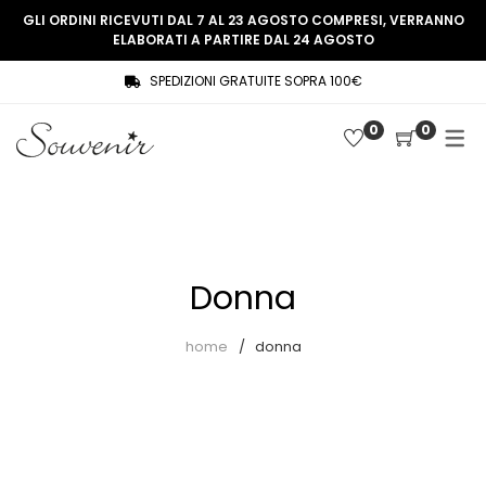
GLI ORDINI RICEVUTI DAL 7 AL 23 AGOSTO COMPRESI, VERRANNO
ELABORATI A PARTIRE DAL 24 AGOSTO
SPEDIZIONI GRATUITE SOPRA 100€
COLLEZIONE
SHOP
0
0
THREE WOMEN, ONE MEMORY
Souvenir Privée
SOUVENIR DE PARIS
Ultimi arrivi
LE MUSE – SOUVENIR PRIVÉE
Abiti
Donna
Accessori
Camicie
home
donna
Cappotti
Giacche
Gilet