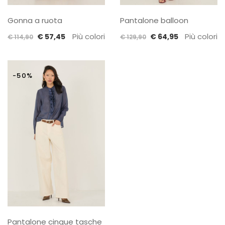
Gonna a ruota
Pantalone balloon
Il
Il
Più colori
Il
Il
Più colori
€
57,45
€
64,95
€
114,90
€
129,90
prezzo
prezzo
prezzo
prezzo
originale
attuale
originale
attuale
era:
è:
era:
è:
-50%
€ 114,90.
€ 57,45.
€ 129,90.
€ 64,95.
Pantalone cinque tasche