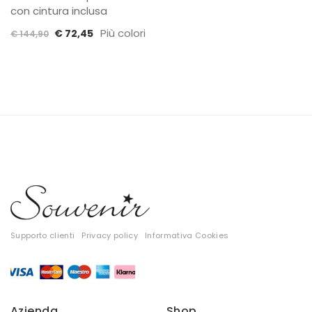
con cintura inclusa
Il
Il
Più colori
€
72,45
€
144,90
prezzo
prezzo
originale
attuale
era:
è:
€ 144,90.
€ 72,45.
Supporto clienti
Privacy policy
Informativa Cookies
Azienda
Shop