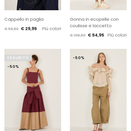
Cappello in paglia
Gonna in ecopelle con
coulisse e laccetto
Il
Il
Più colori
€
29,95
€
59,90
Il
Il
Più colori
prezzo
prezzo
€
54,95
€
109,90
prezzo
prezzo
originale
attuale
originale
attuale
era:
è:
era:
è:
€ 59,90.
€ 29,95.
ESAURITO
-50%
€ 109,90.
€ 54,95.
-50%