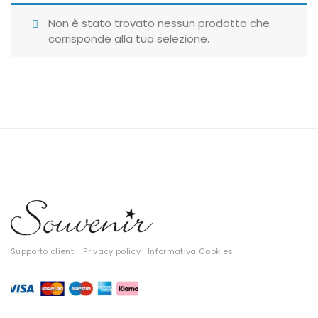
Giubbotti
Non è stato trovato nessun prodotto che
corrisponde alla tua selezione.
Gonne
Maglie
Pantaloni
T-shirt
Top
Tute
Tutti
Supporto clienti
Privacy policy
Informativa Cookies
Gift Card