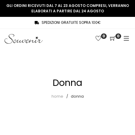
GLI ORDINI RICEVUTI DAL 7 AL 23 AGOSTO COMPRESI, VERRANNO
ELABORATI A PARTIRE DAL 24 AGOSTO
SPEDIZIONI GRATUITE SOPRA 100€
COLLEZIONE
SHOP
0
0
THREE WOMEN, ONE MEMORY
Souvenir Privée
SOUVENIR DE PARIS
Ultimi arrivi
LE MUSE – SOUVENIR PRIVÉE
Abiti
Donna
Accessori
Camicie
home
donna
Cappotti
Giacche
Gilet