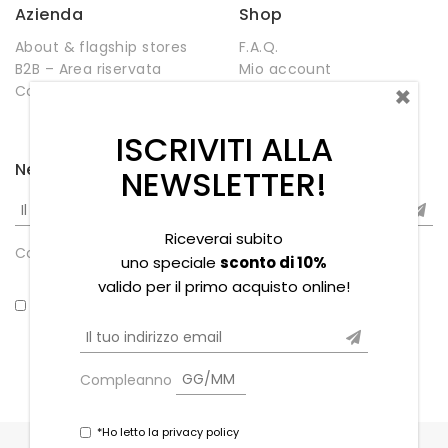
Azienda
Shop
About & flagship stores
F.A.Q.
B2B – Area riservata
Mio account
×
Contatti
Negozio
Wishlist
ISCRIVITI ALLA
Newsletter
NEWSLETTER!
Riceverai subito
Compleanno
uno speciale
sconto di 10%
valido per il primo acquisto online!
*Ho letto la privacy policy
Compleanno
*Ho letto la privacy policy