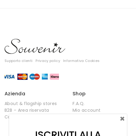
Pantaloni
Supporto clienti
Privacy policy
Informativa Cookies
Azienda
Shop
About & flagship stores
F.A.Q.
T-shirt
B2B – Area riservata
Mio account
×
Contatti
Negozio
Top
Wishlist
ISCRIVITI ALLA
Tute