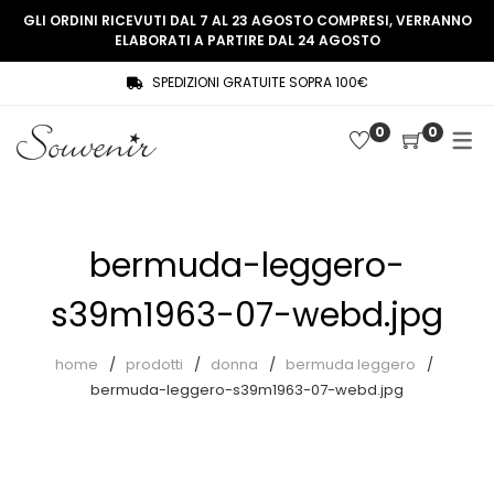
GLI ORDINI RICEVUTI DAL 7 AL 23 AGOSTO COMPRESI, VERRANNO
ELABORATI A PARTIRE DAL 24 AGOSTO
SPEDIZIONI GRATUITE SOPRA 100€
COLLEZIONE
SHOP
0
0
THREE WOMEN, ONE MEMORY
Souvenir Privée
SOUVENIR DE PARIS
Ultimi arrivi
LE MUSE – SOUVENIR PRIVÉE
Abiti
bermuda-leggero-
Accessori
s39m1963-07-webd.jpg
Camicie
home
prodotti
donna
bermuda leggero
Cappotti
bermuda-leggero-s39m1963-07-webd.jpg