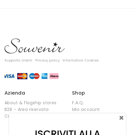
Pantaloni
Supporto clienti
Privacy policy
Informativa Cookies
Azienda
Shop
About & flagship stores
F.A.Q.
T-shirt
B2B – Area riservata
Mio account
×
Contatti
Negozio
Top
Wishlist
ISCRIVITI ALLA
Tute