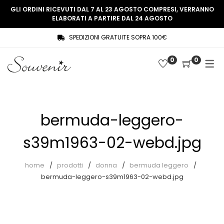
GLI ORDINI RICEVUTI DAL 7 AL 23 AGOSTO COMPRESI, VERRANNO
ELABORATI A PARTIRE DAL 24 AGOSTO
SPEDIZIONI GRATUITE SOPRA 100€
COLLEZIONE
SHOP
0
0
THREE WOMEN, ONE MEMORY
Souvenir Privée
SOUVENIR DE PARIS
Ultimi arrivi
LE MUSE – SOUVENIR PRIVÉE
Abiti
bermuda-leggero-
Accessori
s39m1963-02-webd.jpg
Camicie
home
prodotti
donna
bermuda leggero
Cappotti
bermuda-leggero-s39m1963-02-webd.jpg