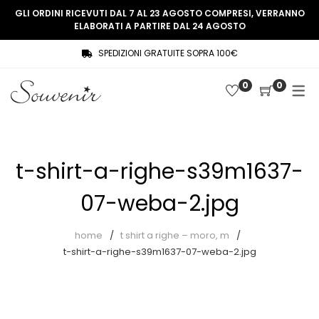
GLI ORDINI RICEVUTI DAL 7 AL 23 AGOSTO COMPRESI, VERRANNO
ELABORATI A PARTIRE DAL 24 AGOSTO
SPEDIZIONI GRATUITE SOPRA 100€
COLLEZIONE
SHOP
0
0
THREE WOMEN, ONE MEMORY
Souvenir Privée
SOUVENIR DE PARIS
Ultimi arrivi
LE MUSE – SOUVENIR PRIVÉE
Abiti
t-shirt-a-righe-s39m1637-
Accessori
07-weba-2.jpg
Camicie
home
t shirt a righe – moro, m
Cappotti
t-shirt-a-righe-s39m1637-07-weba-2.jpg