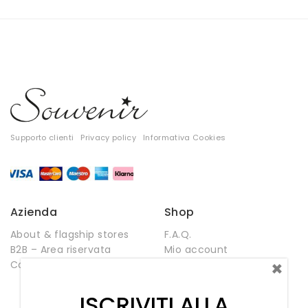
Pantaloni
Supporto clienti
Privacy policy
Informativa Cookies
Azienda
Shop
About & flagship stores
F.A.Q.
T-shirt
B2B – Area riservata
Mio account
×
Contatti
Negozio
Top
Wishlist
ISCRIVITI ALLA
Tute