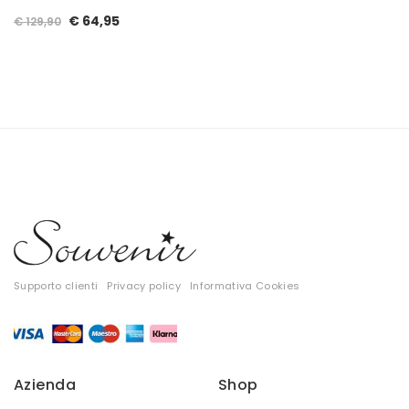
Il
Il
€
64,95
€
129,90
prezzo
prezzo
originale
attuale
era:
è:
€ 129,90.
€ 64,95.
Supporto clienti
Privacy policy
Informativa Cookies
Azienda
Shop