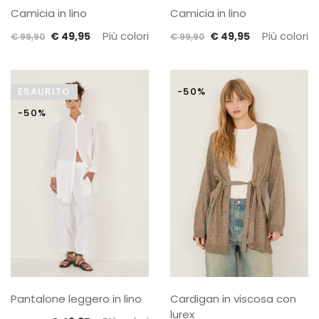
Camicia in lino
Camicia in lino
Il
Il
Più colori
Il
Il
Più colori
€
49,95
€
49,95
€
99,90
€
99,90
prezzo
prezzo
prezzo
prezzo
originale
attuale
originale
attuale
era:
è:
era:
è:
ESAURITO
-50%
€ 99,90.
€ 49,95.
€ 99,90.
€ 49,95.
-50%
Pantalone leggero in lino
Cardigan in viscosa con
lurex