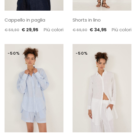
Cappello in paglia
Shorts in lino
Il
Il
Più colori
Il
Il
Più colori
€
29,95
€
34,95
€
59,90
€
69,90
prezzo
prezzo
prezzo
prezzo
originale
attuale
originale
attuale
era:
è:
era:
è:
-50%
-50%
€ 59,90.
€ 29,95.
€ 69,90.
€ 34,95.