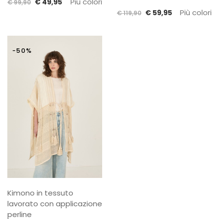
Il
Il
Più colori
€
49,95
€
99,90
Il
Il
Più colori
prezzo
prezzo
€
59,95
€
119,90
prezzo
prezzo
originale
attuale
originale
attuale
era:
è:
era:
è:
€ 99,90.
€ 49,95.
-50%
€ 119,90.
€ 59,95.
Kimono in tessuto
lavorato con applicazione
perline