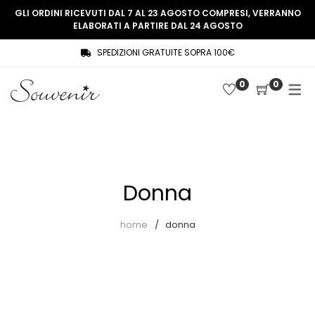
GLI ORDINI RICEVUTI DAL 7 AL 23 AGOSTO COMPRESI, VERRANNO
ELABORATI A PARTIRE DAL 24 AGOSTO
SPEDIZIONI GRATUITE SOPRA 100€
COLLEZIONE
SHOP
0
0
THREE WOMEN, ONE MEMORY
Souvenir Privée
SOUVENIR DE PARIS
Ultimi arrivi
LE MUSE – SOUVENIR PRIVÉE
Abiti
Donna
Accessori
Camicie
home
donna
Cappotti
Giacche
Gilet