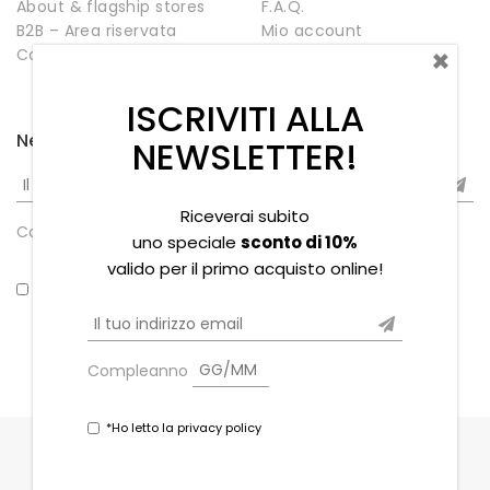
About & flagship stores
F.A.Q.
B2B – Area riservata
Mio account
×
Contatti
Negozio
Wishlist
ISCRIVITI ALLA
Newsletter
NEWSLETTER!
Riceverai subito
Compleanno
uno speciale
sconto di 10%
valido per il primo acquisto online!
*Ho letto la privacy policy
Compleanno
*Ho letto la privacy policy
Copyright © 2021 Souvenir Stores s.r.l. - P.iva
02379280973