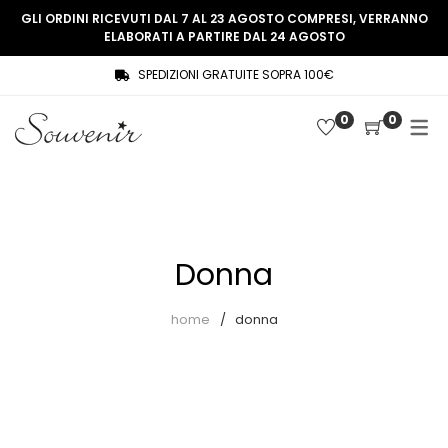
GLI ORDINI RICEVUTI DAL 7 AL 23 AGOSTO COMPRESI, VERRANNO
ELABORATI A PARTIRE DAL 24 AGOSTO
SPEDIZIONI GRATUITE SOPRA 100€
COLLEZIONE
SHOP
0
0
THREE WOMEN, ONE MEMORY
Souvenir Privée
SOUVENIR DE PARIS
Ultimi arrivi
LE MUSE – SOUVENIR PRIVÉE
Abiti
Donna
Accessori
Camicie
home
donna
Cappotti
Giacche
Gilet