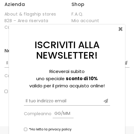
Azienda
Shop
About & flagship stores
F.A.Q.
B2B – Area riservata
Mio account
×
Contatti
Negozio
Wishlist
ISCRIVITI ALLA
Newsletter
NEWSLETTER!
Riceverai subito
Compleanno
uno speciale
sconto di 10%
valido per il primo acquisto online!
*Ho letto la privacy policy
Compleanno
*Ho letto la privacy policy