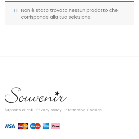
Giubbotti
Non è stato trovato nessun prodotto che
corrisponde alla tua selezione.
Gonne
Maglie
Pantaloni
T-shirt
Top
Tute
Tutti
Supporto clienti
Privacy policy
Informativa Cookies
Gift Card