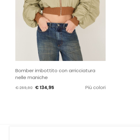
Bomber imbottito con arricciatura
nelle maniche
Il
Il
Più colori
€
134,95
€
269,90
prezzo
prezzo
originale
attuale
era:
è:
€ 269,90.
€ 134,95.