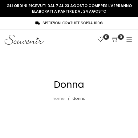
GLI ORDINI RICEVUTI DAL 7 AL 23 AGOSTO COMPRESI, VERRANNO
ELABORATI A PARTIRE DAL 24 AGOSTO
SPEDIZIONI GRATUITE SOPRA 100€
COLLEZIONE
SHOP
0
0
THREE WOMEN, ONE MEMORY
Souvenir Privée
SOUVENIR DE PARIS
Ultimi arrivi
LE MUSE – SOUVENIR PRIVÉE
Abiti
Donna
Accessori
Camicie
home
donna
Cappotti
Giacche
Gilet