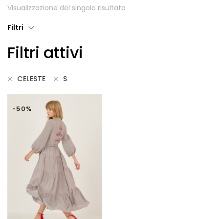
Visualizzazione del singolo risultato
Giubbotti
Filtri
Gonne
Filtri attivi
Maglie
Pantaloni
CELESTE
S
T-shirt
-50%
Top
Tute
Tutti
Gift Card