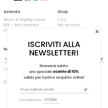
Azienda
Shop
About & flagship stores
F.A.Q.
B2B – Area riservata
Mio account
×
Contatti
Negozio
Wishlist
ISCRIVITI ALLA
Newsletter
NEWSLETTER!
Riceverai subito
Compleanno
uno speciale
sconto di 10%
valido per il primo acquisto online!
*Ho letto la privacy policy
Compleanno