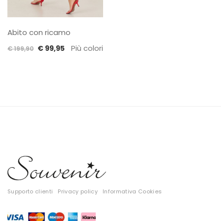
Abito con ricamo
Il
Il
Più colori
€
99,95
€
199,90
prezzo
prezzo
originale
attuale
era:
è:
€ 199,90.
€ 99,95.
Supporto clienti
Privacy policy
Informativa Cookies