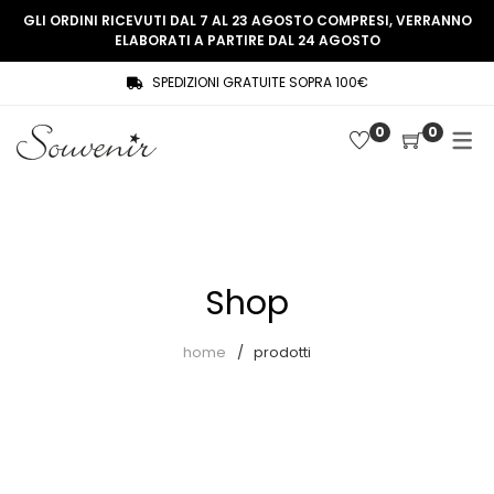
GLI ORDINI RICEVUTI DAL 7 AL 23 AGOSTO COMPRESI, VERRANNO
ELABORATI A PARTIRE DAL 24 AGOSTO
SPEDIZIONI GRATUITE SOPRA 100€
COLLEZIONE
SHOP
0
0
THREE WOMEN, ONE MEMORY
Souvenir Privée
SOUVENIR DE PARIS
Ultimi arrivi
LE MUSE – SOUVENIR PRIVÉE
Abiti
Shop
Accessori
Camicie
home
prodotti
Cappotti
Giacche
Gilet