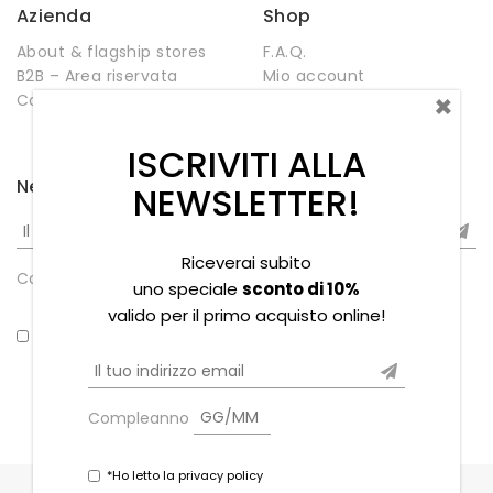
Azienda
Shop
About & flagship stores
F.A.Q.
B2B – Area riservata
Mio account
×
Contatti
Negozio
Wishlist
ISCRIVITI ALLA
Newsletter
NEWSLETTER!
Riceverai subito
Compleanno
uno speciale
sconto di 10%
valido per il primo acquisto online!
*Ho letto la privacy policy
Compleanno
*Ho letto la privacy policy