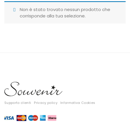
Giubbotti
Non è stato trovato nessun prodotto che
corrisponde alla tua selezione.
Gonne
Maglie
Pantaloni
T-shirt
Top
Tute
Tutti
Supporto clienti
Privacy policy
Informativa Cookies
Gift Card