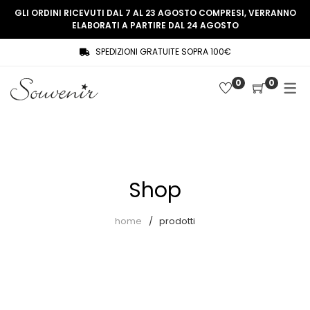
GLI ORDINI RICEVUTI DAL 7 AL 23 AGOSTO COMPRESI, VERRANNO
ELABORATI A PARTIRE DAL 24 AGOSTO
SPEDIZIONI GRATUITE SOPRA 100€
COLLEZIONE
SHOP
0
0
THREE WOMEN, ONE MEMORY
Souvenir Privée
SOUVENIR DE PARIS
Ultimi arrivi
LE MUSE – SOUVENIR PRIVÉE
Abiti
Shop
Accessori
Camicie
home
prodotti
Cappotti
Giacche
Gilet