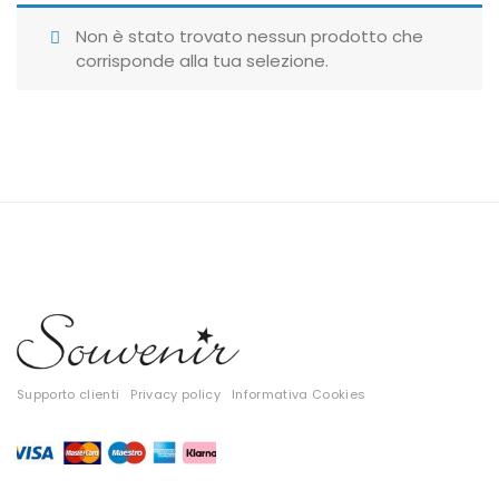
Giubbotti
Non è stato trovato nessun prodotto che
corrisponde alla tua selezione.
Gonne
Maglie
Pantaloni
T-shirt
Top
Tute
Tutti
Supporto clienti
Privacy policy
Informativa Cookies
Gift Card