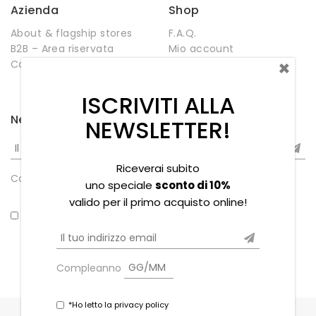
Azienda
Shop
About & flagship stores
F.A.Q.
B2B – Area riservata
Mio account
×
Contatti
Negozio
Wishlist
ISCRIVITI ALLA
Newsletter
NEWSLETTER!
Riceverai subito
Compleanno
uno speciale
sconto di 10%
valido per il primo acquisto online!
*Ho letto la privacy policy
Compleanno
*Ho letto la privacy policy