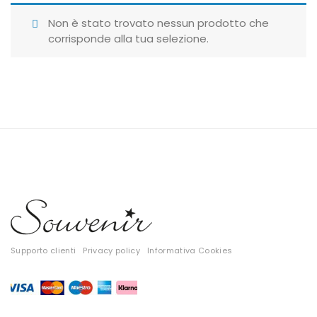
Giubbotti
Non è stato trovato nessun prodotto che
corrisponde alla tua selezione.
Gonne
Maglie
Pantaloni
T-shirt
Top
Tute
Tutti
Supporto clienti
Privacy policy
Informativa Cookies
Gift Card