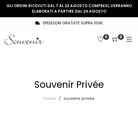
GLI ORDINI RICEVUTI DAL 7 AL 23 AGOSTO COMPRESI, VERRANNO
ELABORATI A PARTIRE DAL 24 AGOSTO
SPEDIZIONI GRATUITE SOPRA 100€
COLLEZIONE
SHOP
0
0
THREE WOMEN, ONE MEMORY
Souvenir Privée
SOUVENIR DE PARIS
Ultimi arrivi
LE MUSE – SOUVENIR PRIVÉE
Abiti
Souvenir Privée
Accessori
Camicie
home
souvenir privée
Cappotti
Giacche
Gilet