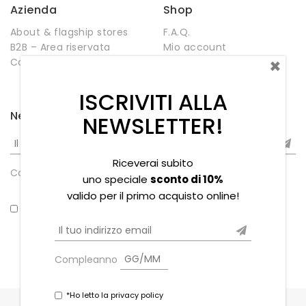
Azienda
Shop
About & flagship stores
F.A.Q.
B2B – Area riservata
Mio account
×
Contatti
Negozio
Wishlist
ISCRIVITI ALLA
Newsletter
NEWSLETTER!
Riceverai subito
Compleanno
uno speciale
sconto di 10%
valido per il primo acquisto online!
*Ho letto la privacy policy
Compleanno
*Ho letto la privacy policy