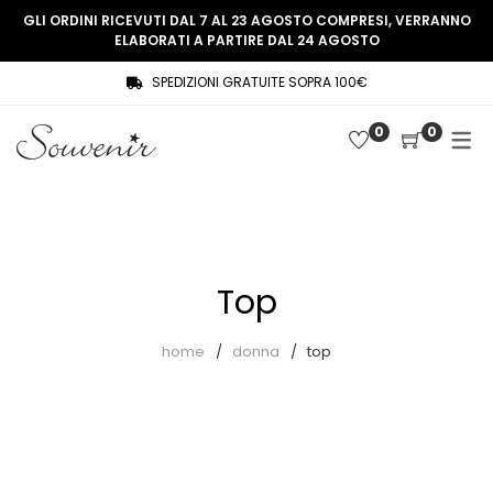
GLI ORDINI RICEVUTI DAL 7 AL 23 AGOSTO COMPRESI, VERRANNO
ELABORATI A PARTIRE DAL 24 AGOSTO
SPEDIZIONI GRATUITE SOPRA 100€
COLLEZIONE
SHOP
0
0
THREE WOMEN, ONE MEMORY
Souvenir Privée
SOUVENIR DE PARIS
Ultimi arrivi
LE MUSE – SOUVENIR PRIVÉE
Abiti
Top
Accessori
Camicie
home
donna
top
Cappotti
Giacche
Gilet