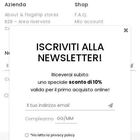
Azienda
Shop
About & flagship stores
F.A.Q.
B2B – Area riservata
Mio account
×
Contatti
Negozio
Wishlist
ISCRIVITI ALLA
Newsletter
NEWSLETTER!
Riceverai subito
Compleanno
uno speciale
sconto di 10%
valido per il primo acquisto online!
*Ho letto la privacy policy
Compleanno
*Ho letto la privacy policy