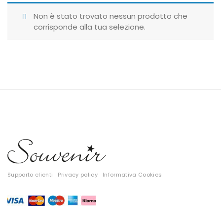
Giubbotti
Non è stato trovato nessun prodotto che
corrisponde alla tua selezione.
Gonne
Maglie
Pantaloni
T-shirt
Top
Tute
Tutti
Supporto clienti
Privacy policy
Informativa Cookies
Gift Card