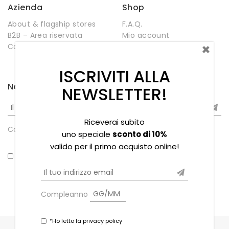
Azienda
Shop
About & flagship stores
F.A.Q.
B2B – Area riservata
Mio account
×
Contatti
Negozio
Wishlist
ISCRIVITI ALLA
Newsletter
NEWSLETTER!
Riceverai subito
Compleanno
uno speciale
sconto di 10%
valido per il primo acquisto online!
*Ho letto la privacy policy
Compleanno
*Ho letto la privacy policy