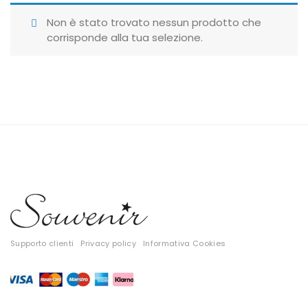
Giubbotti
Non è stato trovato nessun prodotto che
corrisponde alla tua selezione.
Gonne
Maglie
Pantaloni
T-shirt
Top
Tute
Tutti
Supporto clienti
Privacy policy
Informativa Cookies
Gift Card