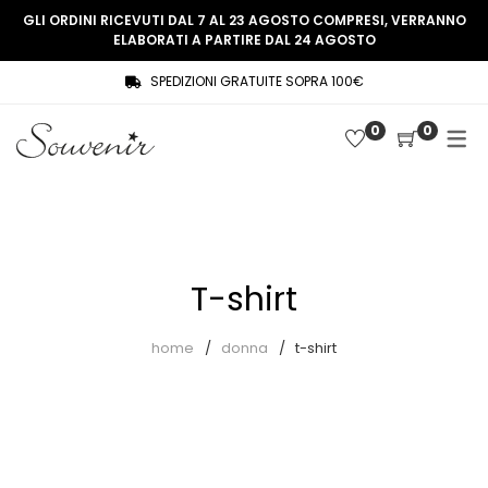
GLI ORDINI RICEVUTI DAL 7 AL 23 AGOSTO COMPRESI, VERRANNO
ELABORATI A PARTIRE DAL 24 AGOSTO
SPEDIZIONI GRATUITE SOPRA 100€
COLLEZIONE
SHOP
0
0
THREE WOMEN, ONE MEMORY
Souvenir Privée
SOUVENIR DE PARIS
Ultimi arrivi
LE MUSE – SOUVENIR PRIVÉE
Abiti
T-shirt
Accessori
Camicie
home
donna
t-shirt
Cappotti
Giacche
Gilet