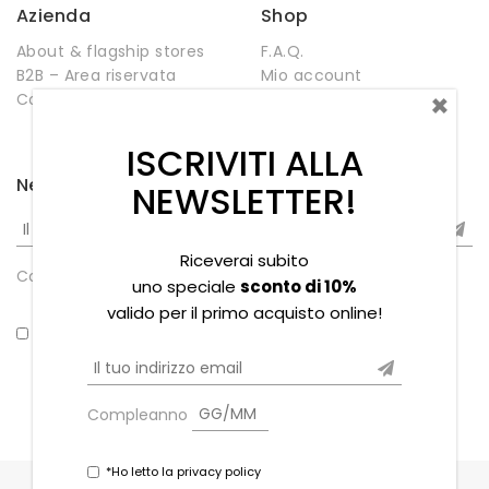
Azienda
Shop
About & flagship stores
F.A.Q.
B2B – Area riservata
Mio account
×
Contatti
Negozio
Wishlist
ISCRIVITI ALLA
Newsletter
NEWSLETTER!
Riceverai subito
Compleanno
uno speciale
sconto di 10%
valido per il primo acquisto online!
*Ho letto la privacy policy
Compleanno
*Ho letto la privacy policy