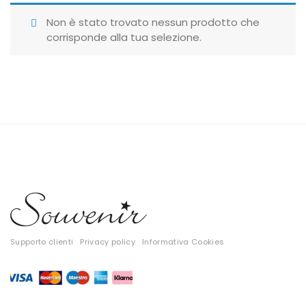
Giubbotti
Non è stato trovato nessun prodotto che
corrisponde alla tua selezione.
Gonne
Maglie
Pantaloni
T-shirt
Top
Tute
Tutti
Supporto clienti
Privacy policy
Informativa Cookies
Gift Card