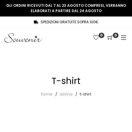
GLI ORDINI RICEVUTI DAL 7 AL 23 AGOSTO COMPRESI, VERRANNO
ELABORATI A PARTIRE DAL 24 AGOSTO
SPEDIZIONI GRATUITE SOPRA 100€
COLLEZIONE
SHOP
0
0
THREE WOMEN, ONE MEMORY
Souvenir Privée
SOUVENIR DE PARIS
Ultimi arrivi
LE MUSE – SOUVENIR PRIVÉE
Abiti
T-shirt
Accessori
Camicie
home
donna
t-shirt
Cappotti
Giacche
Gilet