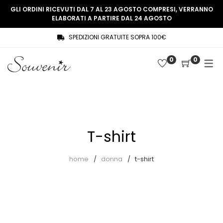
GLI ORDINI RICEVUTI DAL 7 AL 23 AGOSTO COMPRESI, VERRANNO
ELABORATI A PARTIRE DAL 24 AGOSTO
SPEDIZIONI GRATUITE SOPRA 100€
COLLEZIONE
SHOP
0
0
THREE WOMEN, ONE MEMORY
Souvenir Privée
SOUVENIR DE PARIS
Ultimi arrivi
LE MUSE – SOUVENIR PRIVÉE
Abiti
T-shirt
Accessori
Camicie
home
donna
t-shirt
Cappotti
Giacche
Gilet