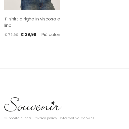
T-shirt a righe in viscosa e
lino
Il
Il
Più colori
€
39,95
€
79,90
prezzo
prezzo
originale
attuale
era:
è:
€ 79,90.
€ 39,95.
Supporto clienti
Privacy policy
Informativa Cookies