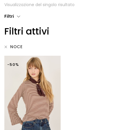
Visualizzazione del singolo risultato
Giubbotti
Filtri
Gonne
Filtri attivi
Maglie
Pantaloni
NOCE
T-shirt
-50%
Top
Tute
Tutti
Gift Card