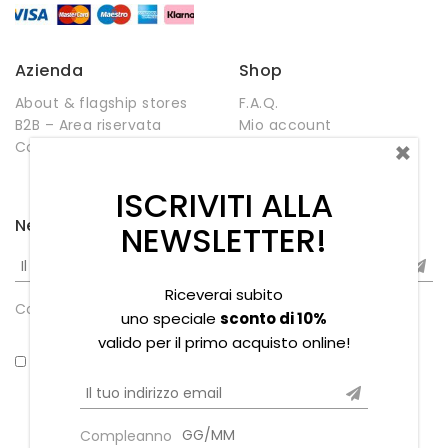
Azienda
Shop
About & flagship stores
F.A.Q.
B2B – Area riservata
Mio account
×
Contatti
Negozio
Wishlist
ISCRIVITI ALLA
Newsletter
NEWSLETTER!
Riceverai subito
Compleanno
uno speciale
sconto di 10%
valido per il primo acquisto online!
*Ho letto la privacy policy
Compleanno