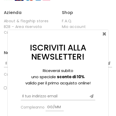
Azienda
Shop
About & flagship stores
F.A.Q.
B2B – Area riservata
Mio account
×
Contatti
Negozio
Wishlist
ISCRIVITI ALLA
Newsletter
NEWSLETTER!
Riceverai subito
Compleanno
uno speciale
sconto di 10%
valido per il primo acquisto online!
*Ho letto la privacy policy
Compleanno