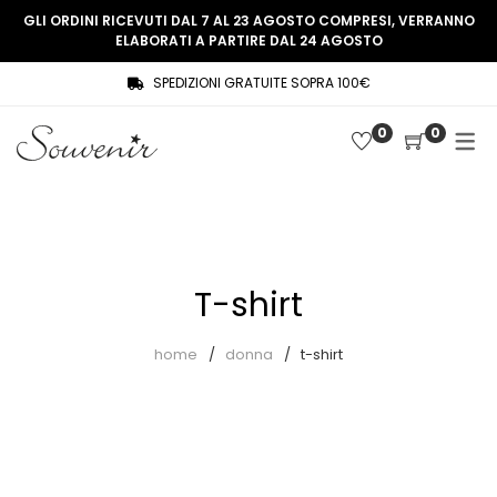
GLI ORDINI RICEVUTI DAL 7 AL 23 AGOSTO COMPRESI, VERRANNO
ELABORATI A PARTIRE DAL 24 AGOSTO
SPEDIZIONI GRATUITE SOPRA 100€
COLLEZIONE
SHOP
0
0
THREE WOMEN, ONE MEMORY
Souvenir Privée
SOUVENIR DE PARIS
Ultimi arrivi
LE MUSE – SOUVENIR PRIVÉE
Abiti
T-shirt
Accessori
Camicie
home
donna
t-shirt
Cappotti
Giacche
Gilet