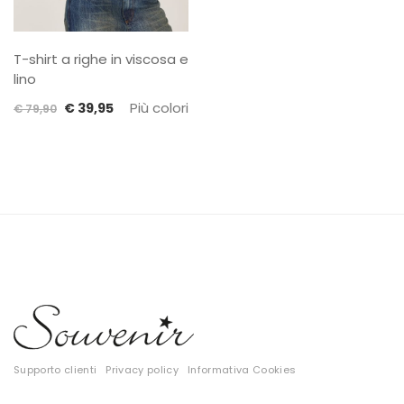
T-shirt a righe in viscosa e
lino
Il
Il
Più colori
€
39,95
€
79,90
prezzo
prezzo
originale
attuale
era:
è:
€ 79,90.
€ 39,95.
Supporto clienti
Privacy policy
Informativa Cookies