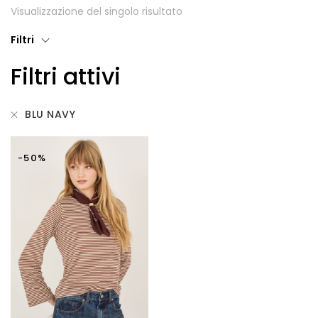
Visualizzazione del singolo risultato
Giubbotti
Filtri
Gonne
Filtri attivi
Maglie
Pantaloni
BLU NAVY
T-shirt
-50%
Top
Tute
Tutti
Gift Card