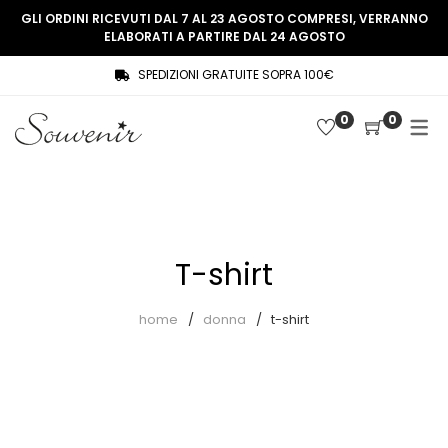
GLI ORDINI RICEVUTI DAL 7 AL 23 AGOSTO COMPRESI, VERRANNO
ELABORATI A PARTIRE DAL 24 AGOSTO
SPEDIZIONI GRATUITE SOPRA 100€
COLLEZIONE
SHOP
0
0
THREE WOMEN, ONE MEMORY
Souvenir Privée
SOUVENIR DE PARIS
Ultimi arrivi
LE MUSE – SOUVENIR PRIVÉE
Abiti
T-shirt
Accessori
Camicie
home
donna
t-shirt
Cappotti
Giacche
Gilet