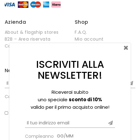
Azienda
Shop
About & flagship stores
F.A.Q.
B2B – Area riservata
Mio account
×
Contatti
Negozio
Wishlist
ISCRIVITI ALLA
Newsletter
NEWSLETTER!
Riceverai subito
Compleanno
uno speciale
sconto di 10%
valido per il primo acquisto online!
*Ho letto la privacy policy
Compleanno