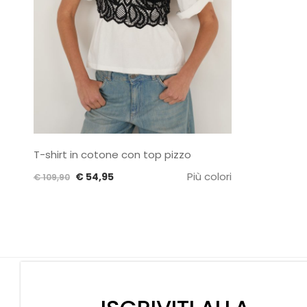
T-shirt in cotone con top pizzo
Il
Il
Più colori
€
54,95
€
109,90
prezzo
prezzo
originale
attuale
era:
è:
€ 109,90.
€ 54,95.