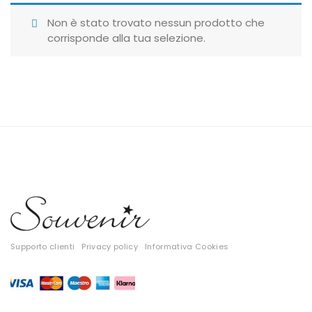
Giubbotti
Non è stato trovato nessun prodotto che
corrisponde alla tua selezione.
Gonne
Maglie
Pantaloni
T-shirt
Top
Tute
Tutti
Supporto clienti
Privacy policy
Informativa Cookies
Gift Card