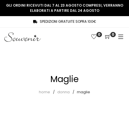
GLI ORDINI RICEVUTI DAL 7 AL 23 AGOSTO COMPRESI, VERRANNO
ELABORATI A PARTIRE DAL 24 AGOSTO
SPEDIZIONI GRATUITE SOPRA 100€
COLLEZIONE
SHOP
0
0
THREE WOMEN, ONE MEMORY
Souvenir Privée
SOUVENIR DE PARIS
Ultimi arrivi
LE MUSE – SOUVENIR PRIVÉE
Abiti
Maglie
Accessori
Camicie
home
donna
maglie
Cappotti
Giacche
Gilet