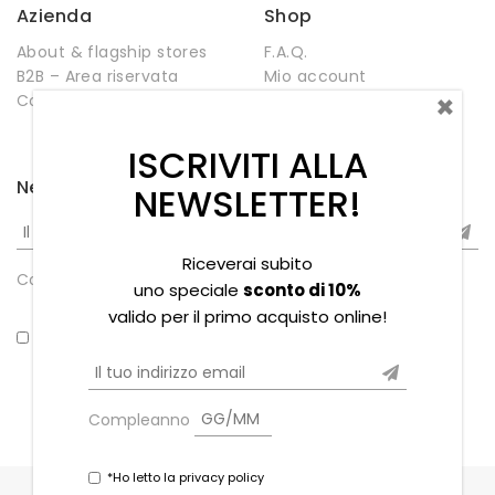
Azienda
Shop
About & flagship stores
F.A.Q.
B2B – Area riservata
Mio account
×
Contatti
Negozio
Wishlist
ISCRIVITI ALLA
Newsletter
NEWSLETTER!
Riceverai subito
Compleanno
uno speciale
sconto di 10%
valido per il primo acquisto online!
*Ho letto la privacy policy
Compleanno
*Ho letto la privacy policy