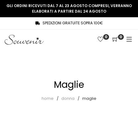
GLI ORDINI RICEVUTI DAL 7 AL 23 AGOSTO COMPRESI, VERRANNO
ELABORATI A PARTIRE DAL 24 AGOSTO
SPEDIZIONI GRATUITE SOPRA 100€
COLLEZIONE
SHOP
0
0
THREE WOMEN, ONE MEMORY
Souvenir Privée
SOUVENIR DE PARIS
Ultimi arrivi
LE MUSE – SOUVENIR PRIVÉE
Abiti
Maglie
Accessori
Camicie
home
donna
maglie
Cappotti
Giacche
Gilet