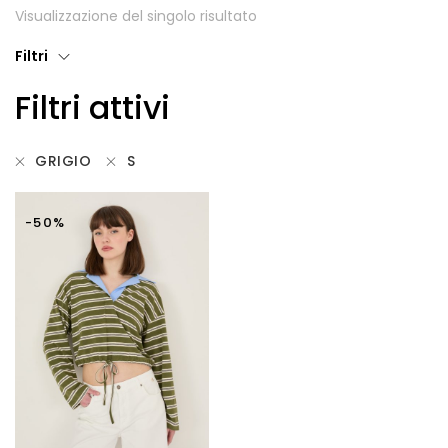
Visualizzazione del singolo risultato
Giubbotti
Filtri
Gonne
Filtri attivi
Maglie
Pantaloni
GRIGIO
S
T-shirt
-50%
Top
Tute
Tutti
Gift Card