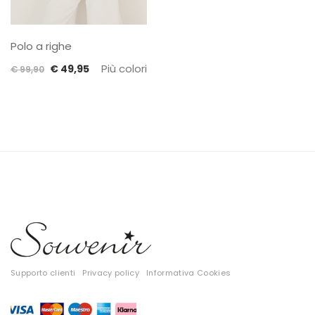
Polo a righe
Il
Il
Più colori
€
49,95
€
99,90
prezzo
prezzo
originale
attuale
era:
è:
€ 99,90.
€ 49,95.
Supporto clienti
Privacy policy
Informativa Cookies