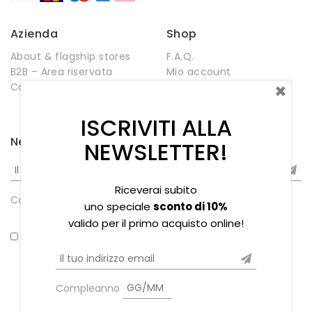
Azienda
Shop
About & flagship stores
F.A.Q.
B2B – Area riservata
Mio account
×
Contatti
Negozio
Wishlist
ISCRIVITI ALLA
Newsletter
NEWSLETTER!
Riceverai subito
Compleanno
uno speciale
sconto di 10%
valido per il primo acquisto online!
*Ho letto la privacy policy
Compleanno