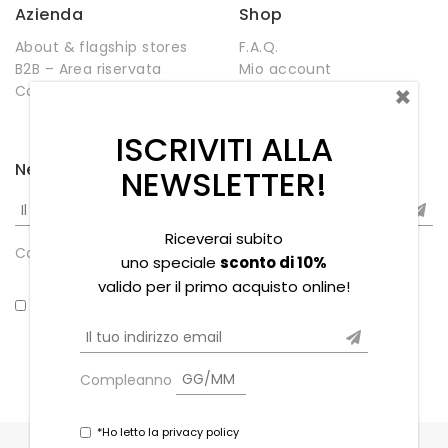
Azienda
Shop
About & flagship stores
F.A.Q.
B2B – Area riservata
Mio account
×
Contatti
Negozio
Wishlist
ISCRIVITI ALLA
Newsletter
NEWSLETTER!
Riceverai subito
Compleanno
uno speciale
sconto di 10%
valido per il primo acquisto online!
*Ho letto la privacy policy
Compleanno
*Ho letto la privacy policy