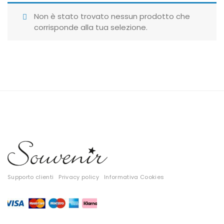
Giubbotti
Non è stato trovato nessun prodotto che
corrisponde alla tua selezione.
Gonne
Maglie
Pantaloni
T-shirt
Top
Tute
Tutti
Supporto clienti
Privacy policy
Informativa Cookies
Gift Card