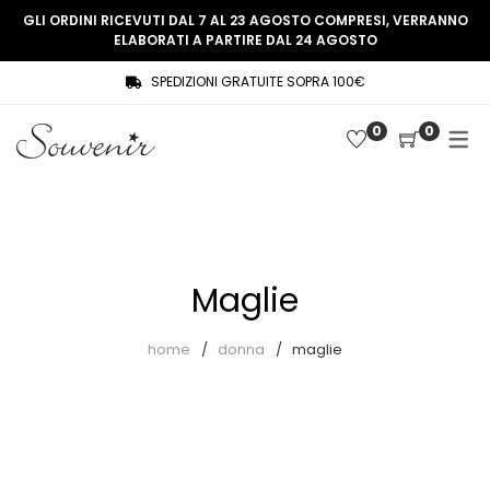
GLI ORDINI RICEVUTI DAL 7 AL 23 AGOSTO COMPRESI, VERRANNO
ELABORATI A PARTIRE DAL 24 AGOSTO
SPEDIZIONI GRATUITE SOPRA 100€
COLLEZIONE
SHOP
0
0
THREE WOMEN, ONE MEMORY
Souvenir Privée
SOUVENIR DE PARIS
Ultimi arrivi
LE MUSE – SOUVENIR PRIVÉE
Abiti
Maglie
Accessori
Camicie
home
donna
maglie
Cappotti
Giacche
Gilet