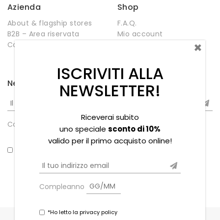
Azienda
Shop
About & flagship stores
F.A.Q.
B2B – Area riservata
Mio account
×
Contatti
Negozio
Wishlist
ISCRIVITI ALLA
Newsletter
NEWSLETTER!
Riceverai subito
Compleanno
uno speciale
sconto di 10%
valido per il primo acquisto online!
*Ho letto la privacy policy
Compleanno
*Ho letto la privacy policy