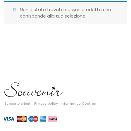
Giubbotti
Non è stato trovato nessun prodotto che
corrisponde alla tua selezione.
Gonne
Maglie
Pantaloni
T-shirt
Top
Tute
Tutti
Supporto clienti
Privacy policy
Informativa Cookies
Gift Card