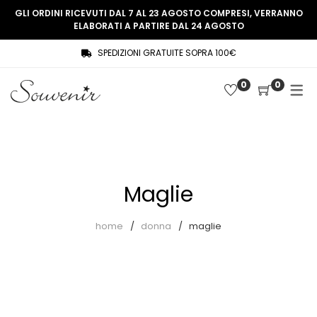
GLI ORDINI RICEVUTI DAL 7 AL 23 AGOSTO COMPRESI, VERRANNO
ELABORATI A PARTIRE DAL 24 AGOSTO
SPEDIZIONI GRATUITE SOPRA 100€
COLLEZIONE
SHOP
0
0
THREE WOMEN, ONE MEMORY
Souvenir Privée
SOUVENIR DE PARIS
Ultimi arrivi
LE MUSE – SOUVENIR PRIVÉE
Abiti
Maglie
Accessori
Camicie
home
donna
maglie
Cappotti
Giacche
Gilet