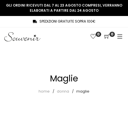
GLI ORDINI RICEVUTI DAL 7 AL 23 AGOSTO COMPRESI, VERRANNO
ELABORATI A PARTIRE DAL 24 AGOSTO
SPEDIZIONI GRATUITE SOPRA 100€
COLLEZIONE
SHOP
0
0
THREE WOMEN, ONE MEMORY
Souvenir Privée
SOUVENIR DE PARIS
Ultimi arrivi
LE MUSE – SOUVENIR PRIVÉE
Abiti
Maglie
Accessori
Camicie
home
donna
maglie
Cappotti
Giacche
Gilet