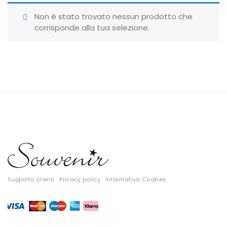
Giubbotti
Non è stato trovato nessun prodotto che
corrisponde alla tua selezione.
Gonne
Maglie
Pantaloni
T-shirt
Top
Tute
Tutti
Supporto clienti
Privacy policy
Informativa Cookies
Gift Card