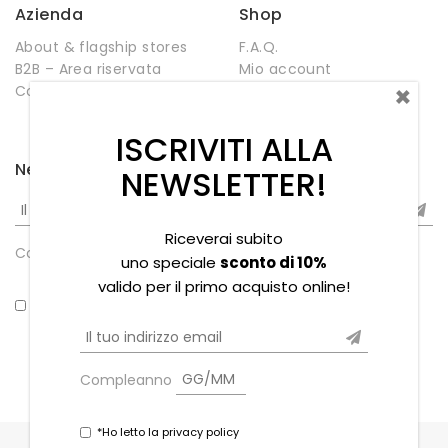
Azienda
Shop
About & flagship stores
F.A.Q.
B2B – Area riservata
Mio account
×
Contatti
Negozio
Wishlist
ISCRIVITI ALLA
Newsletter
NEWSLETTER!
Riceverai subito
Compleanno
uno speciale
sconto di 10%
valido per il primo acquisto online!
*Ho letto la privacy policy
Compleanno
*Ho letto la privacy policy