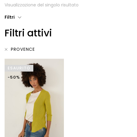
Visualizzazione del singolo risultato
Giubbotti
Filtri
Gonne
Filtri attivi
Maglie
Pantaloni
PROVENCE
T-shirt
ESAURITO
Top
-50%
Tute
Tutti
Gift Card