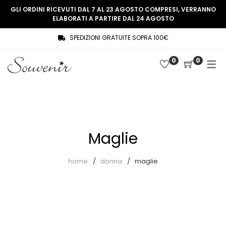
GLI ORDINI RICEVUTI DAL 7 AL 23 AGOSTO COMPRESI, VERRANNO
ELABORATI A PARTIRE DAL 24 AGOSTO
SPEDIZIONI GRATUITE SOPRA 100€
COLLEZIONE
SHOP
0
0
THREE WOMEN, ONE MEMORY
Souvenir Privée
SOUVENIR DE PARIS
Ultimi arrivi
LE MUSE – SOUVENIR PRIVÉE
Abiti
Maglie
Accessori
Camicie
home
donna
maglie
Cappotti
Giacche
Gilet