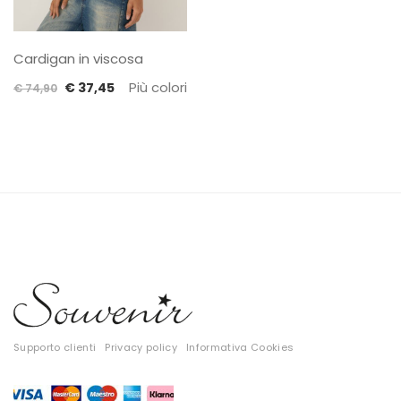
Cardigan in viscosa
Il
Il
Più colori
€
37,45
€
74,90
prezzo
prezzo
originale
attuale
era:
è:
€ 74,90.
€ 37,45.
Supporto clienti
Privacy policy
Informativa Cookies