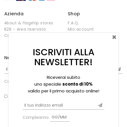
Azienda
Shop
About & flagship stores
F.A.Q.
B2B – Area riservata
Mio account
×
Contatti
Negozio
Wishlist
ISCRIVITI ALLA
Newsletter
NEWSLETTER!
Riceverai subito
Compleanno
uno speciale
sconto di 10%
valido per il primo acquisto online!
*Ho letto la privacy policy
Compleanno